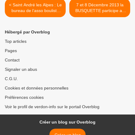
< Saint André les Alpes : Le
7 et 8 Décembre 2013 la
bureau de l’asso bouliste
BUSQUETTE participe au
change de mains !
Téléthon >
Hébergé par Overblog
Top articles
Pages
Contact
Signaler un abus
C.G.U.
Cookies et données personnelles
Préférences cookies
Voir le profil de verdon-info sur le portail Overblog
Créer un blog sur Overblog