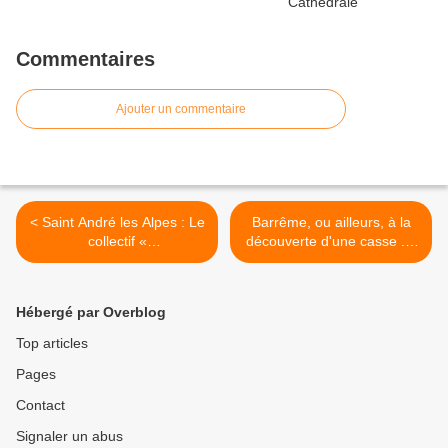
Commentaires
Ajouter un commentaire
< Saint André les Alpes : Le
Barrême, ou ailleurs, à la
collectif «
découverte d'une casse ....
PetitPoisPrincesse » écoute
>
battre le cœur saint
andréen & les Murinque
Hébergé par Overblog
aussi
Top articles
Pages
Contact
Signaler un abus