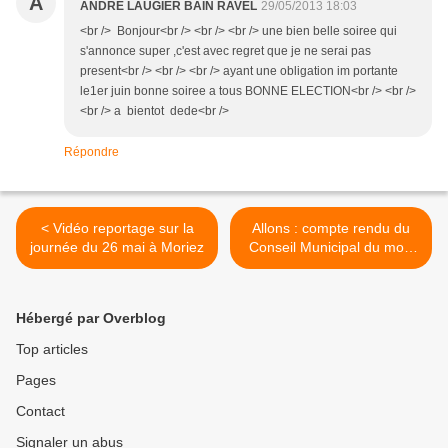
A
ANDRE LAUGIER BAIN RAVEL
29/05/2013 18:03
<br /> Bonjour<br /> <br /> <br /> une bien belle soiree qui
s'annonce super ,c'est avec regret que je ne serai pas
present<br /> <br /> <br /> ayant une obligation im portante
le1er juin bonne soiree a tous BONNE ELECTION<br /> <br />
<br /> a bientot dede<br />
Répondre
< Vidéo reportage sur la
Allons : compte rendu du
journée du 26 mai à Moriez
Conseil Municipal du mois
de mai 2013 >
Hébergé par Overblog
Top articles
Pages
Contact
Signaler un abus