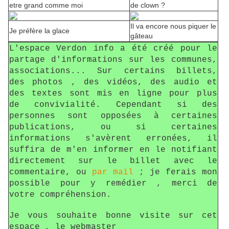
etre grand comme moi
de clown ?
Il va encore nous piquer le
Je préfère la glace
gâteau
L'espace Verdon info a été créé pour le
partage d'informations sur les communes,
associations... Sur certains billets,
des photos , des vidéos, des audio et
des textes sont mis en ligne pour plus
de convivialité. Cependant si des
personnes sont opposées à certaines
publications, ou si certaines
informations s'avèrent erronées, il
suffira de m'en informer en le notifiant
directement sur le billet avec le
commentaire, ou
par mail
; je ferais mon
possible pour y remédier , merci de
votre compréhension.
Je vous souhaite bonne visite sur cet
espace , le webmaster