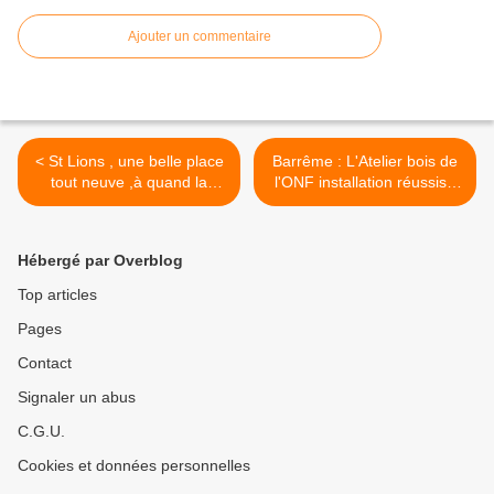
Ajouter un commentaire
< St Lions , une belle place
Barrême : L'Atelier bois de
tout neuve ,à quand la
l'ONF installation réussis ,
reprise de la fête ?
les premiers abribus sont
opérationnels >
Hébergé par Overblog
Top articles
Pages
Contact
Signaler un abus
C.G.U.
Cookies et données personnelles