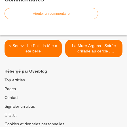
Ajouter un commentaire
< Senez : Le Poil : la fête a
La Mure Argens : Soirée
été belle
grillade au cercle ,
Association le Riou >
Hébergé par Overblog
Top articles
Pages
Contact
Signaler un abus
C.G.U.
Cookies et données personnelles