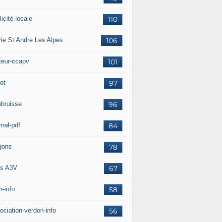
icité-locale
110
rie St Andre Les Alpes
106
teur-ccapv
101
ot
97
bruisse
96
rnal-pdf
84
gons
78
s A3V
67
h-info
58
ociation-verdon-info
56