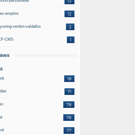
exion-personnelle
13
res-emplois
12
yoning-verdon-valdallos
2
EF-CMS
1
ives
26
oût
18
illet
71
in
78
ai
78
ril
77