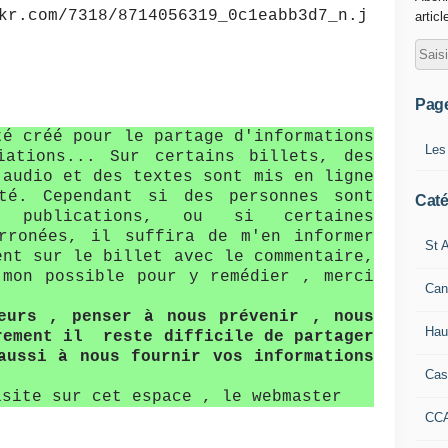
articl
Pag
té créé pour le partage d'informations
Les
iations... Sur certains billets, des
 audio et des textes sont mis en ligne
té. Cependant si des personnes sont
Caté
s publications, ou si certaines
erronées, il suffira de m'en informer
St A
ent sur le billet avec le commentaire,
mon possible pour y remédier , merci
Can
teurs , penser à nous prévenir , nous
Hau
rement il reste difficile de partager
aussi à nous fournir vos informations
Cas
isite sur cet espace , le webmaster
CC