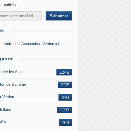
es publiés.
es
 statuts de L'Association Verdon-info
gories
ndré les Alpes -
2248
ton de Barrême
2215
t Verdon
1193
tellane
1097
APV
769