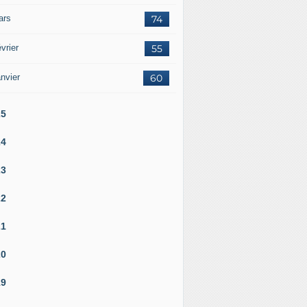
ars
74
vrier
55
nvier
60
25
24
23
22
21
20
19