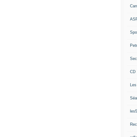
Can
ASP
Spor
Pet
Sec
CD 
Les
Séa
les
Rec