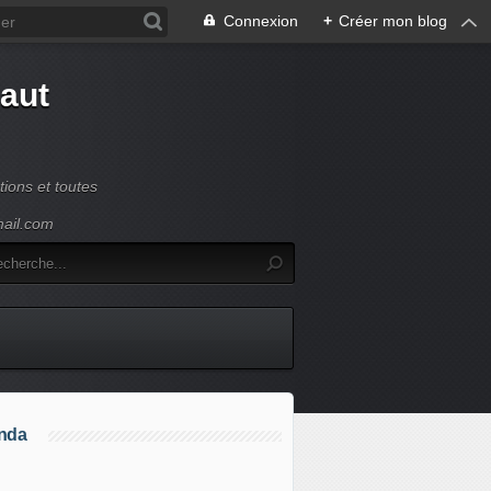
Connexion
+
Créer mon blog
Haut
ions et toutes
mail.com
nda