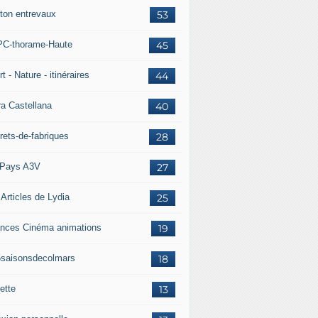
ton entrevaux
53
C-thorame-Haute
45
t - Nature - itinéraires
44
ra Castellana
40
rets-de-fabriques
28
Pays A3V
27
 Articles de Lydia
25
nces Cinéma animations
19
5saisonsdecolmars
18
ette
13