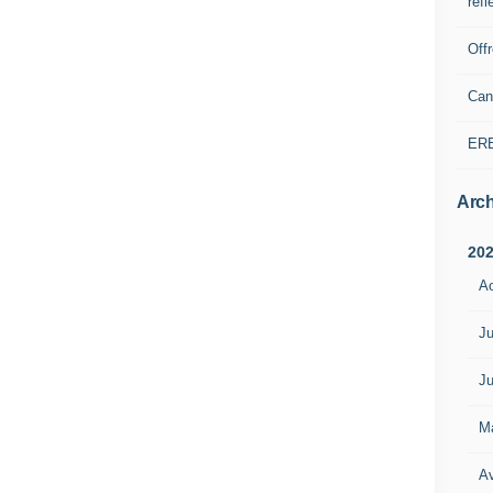
refl
Off
Can
ER
Arch
20
A
Ju
Ju
M
Av