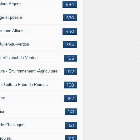
Mure-Argens
684
ge et poésie
570
mune Allons
440
Julien-du-Verdon
354
c Régional du Verdon
193
ure - Environnement -Agriculture
172
et Culture Fabri de Peiresc
168
iez
157
ion
141
 de Chalvagne
121
roules
113