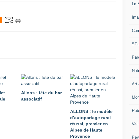
La-
Ima
Com
ST-
Par
Nat
Art 
let
Allons : fête du bar
Mor
ale
associatif
Rob
ALLONS : le modèle
d’autopartage rural
réussi, premier en
Val
Alpes de Haute
Provence
Pey