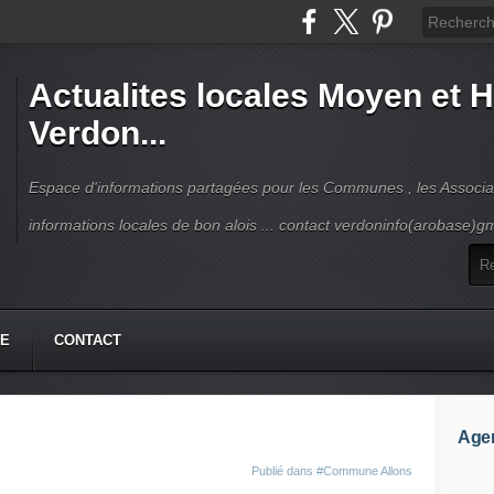
Actualites locales Moyen et 
Verdon...
Espace d'informations partagées pour les Communes , les Associat
informations locales de bon alois ... contact verdoninfo(arobase)g
HE
CONTACT
Age
Publié dans
#Commune Allons