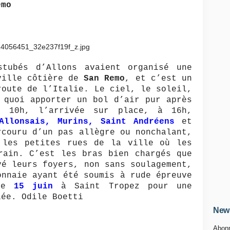
emo
stubés d’Allons avaient organisé une
ville côtière de
San Remo
, et c’est un
route de l’Italie. Le ciel, le soleil,
 quoi apporter un bol d’air pur après
e 10h, l’arrivée sur place, à 16h,
Allonsais, Murins, Saint Andréens
et
rcouru d’un pas allègre ou nonchalant,
 les petites rues de la ville où les
rain. C’est les bras bien chargés que
vé leurs foyers, non sans soulagement,
onnaie ayant été soumis à rude épreuve
 le
15 juin
à Saint Tropez pour une
lée. Odile Boetti
News
Abonn