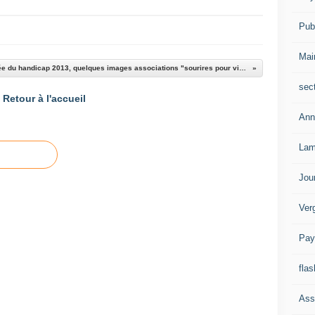
Publ
Mai
Castellane: la journée du handicap 2013, quelques images associations "sourires pour vivre"
sec
Retour à l'accueil
Ann
Lam
Jou
Ver
Pay
flas
Ass