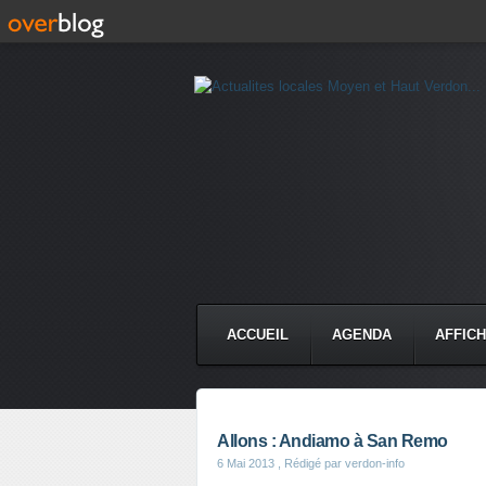
ACCUEIL
AGENDA
AFFIC
Allons : Andiamo à San Remo
6 Mai 2013
, Rédigé par verdon-info