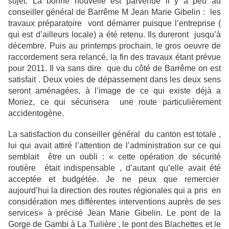
sujet. La bonne nouvelle est parvenue il y a peu au
conseiller général de Barrême M Jean Marie Gibelin : les
travaux préparatoire vont démarrer puisque l’entreprise (
qui est d’ailleurs locale) a été retenu. Ils dureront jusqu’à
décembre. Puis au printemps prochain, le gros oeuvre de
raccordement sera relancé, la fin des travaux étant prévue
pour 2011. Il va sans dire que du côté de Barrême on est
satisfait . Deux voies de dépassement dans les deux sens
seront aménagées, à l’image de ce qui existe déjà a
Moriez, ce qui sécurisera une route particulièrement
accidentogène.
La satisfaction du conseiller général du canton est totale ,
lui qui avait attiré l’attention de l’administration sur ce qui
semblait être un oubli : « cette opération de sécurité
routière était indispensable , d’autant qu’elle avait été
acceptée et budgétée. Je ne peux que remercier
aujourd’hui la direction des routes régionales qui a pris en
considération mes différentes interventions auprès de ses
services» à précisé Jean Marie Gibelin. Le pont de la
Gorge de Gambi à La Tuilière , le pont des Blachettes et le