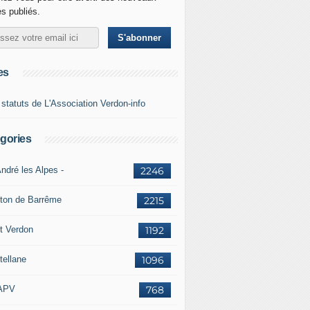
es publiés.
es
 statuts de L'Association Verdon-info
gories
ndré les Alpes -
2246
ton de Barrême
2215
t Verdon
1192
tellane
1096
APV
768