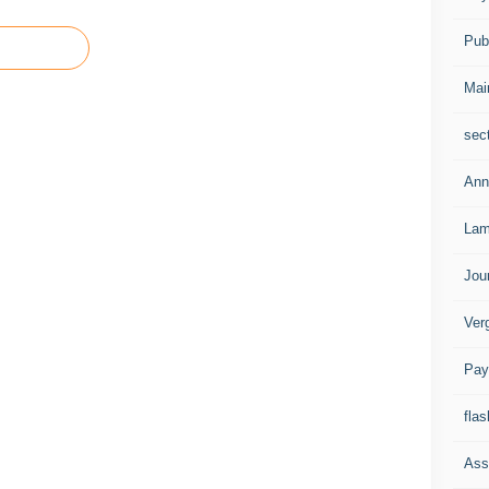
Publ
Mai
sec
Ann
Lam
Jou
Ver
Pay
flas
Ass