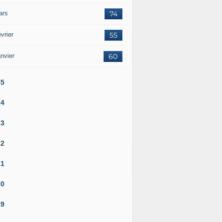
ars
74
vrier
55
nvier
60
25
24
23
22
21
20
19