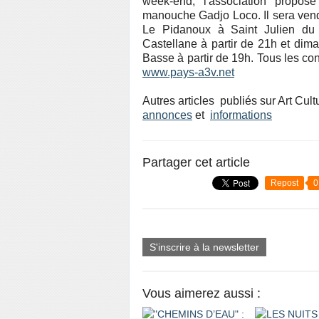
week-end, l'association propo
manouche Gadjo Loco. Il sera vendr
Le Pidanoux à Saint Julien du
Castellane à partir de 21h et di
Basse à partir de 19h. Tous les con
www.pays-a3v.net
Autres articles publiés sur Art Cult
annonces
et
informations
Partager cet article
Repost
0
S'inscrire à la newsletter
Vous aimerez aussi :