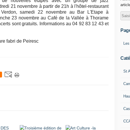
se de nouvelles étapes avec un groupe de jazz
articl
edi 21 novembre à partir de 21h à l'hôtel-restaurant
 Verdon, samedi 22 novembre au Bar L'Etape à
manche 23 novembre au Café de la Vallée à Thorame
certs sont gratuits. Informations au 04 92 83 12 43 et
Pag
ure fabri de Peiresc
Les
Caté
St A
Can
Hau
Cas
CC