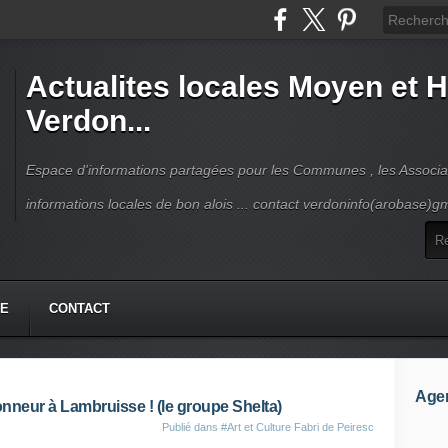
Actualites locales Moyen et 
Verdon...
Espace d'informations partagées pour les Communes , les Associat
informations locales de bon alois ... contact verdoninfo(arobase)g
HE
CONTACT
Age
onneur à Lambruisse ! (le groupe Shelta)
Publié dans
#Art et Culture Fabri de Peiresc