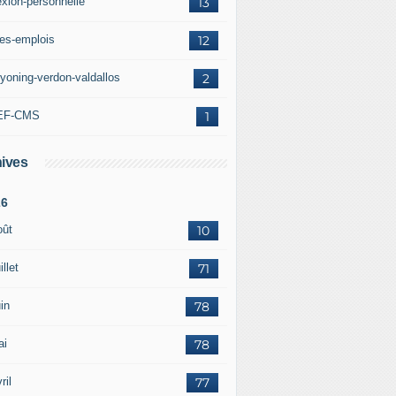
exion-personnelle
13
res-emplois
12
yoning-verdon-valdallos
2
EF-CMS
1
ives
26
oût
10
illet
71
in
78
ai
78
ril
77