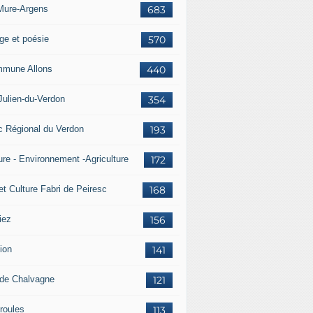
Mure-Argens
683
ge et poésie
570
mune Allons
440
Julien-du-Verdon
354
c Régional du Verdon
193
ure - Environnement -Agriculture
172
et Culture Fabri de Peiresc
168
iez
156
ion
141
 de Chalvagne
121
roules
113