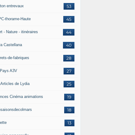
ton entrevaux
53
C-thorame-Haute
45
t - Nature - itinéraires
44
ra Castellana
40
rets-de-fabriques
28
Pays A3V
27
 Articles de Lydia
25
nces Cinéma animations
19
5saisonsdecolmars
18
ette
13