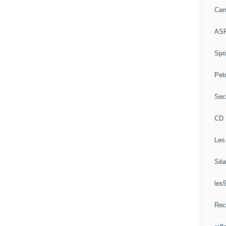
Can
ASP
Spor
Pet
Sec
CD 
Les
Séa
les
Rec