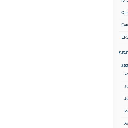
refl
Off
Can
ER
Arch
20
A
Ju
Ju
M
Av