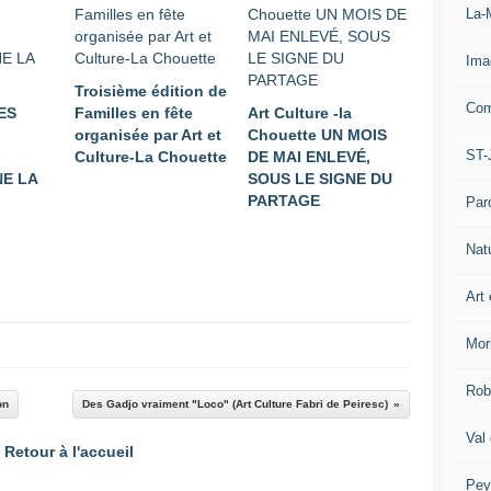
La-
Ima
Troisième édition de
Com
ES
Familles en fête
Art Culture -la
organisée par Art et
Chouette UN MOIS
ST-
Culture-La Chouette
DE MAI ENLEVÉ,
E LA
SOUS LE SIGNE DU
PARTAGE
Par
Nat
Art 
Mor
Rob
on
Des Gadjo vraiment "Loco" (Art Culture Fabri de Peiresc)
Val
Retour à l'accueil
Pey