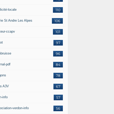
icité-locale
110
rie St Andre Les Alpes
106
teur-ccapv
101
ot
97
bruisse
96
rnal-pdf
84
gons
78
s A3V
67
h-info
57
ociation-verdon-info
56