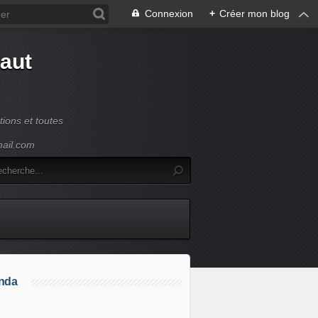
Connexion
+
Créer mon blog
Haut
ions et toutes
mail.com
nda