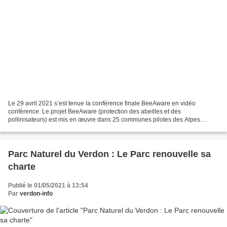
Le 29 avril 2021 s’est tenue la conférence finale BeeAware en vidéo
conférence. Le projet BeeAware (protection des abeilles et des
pollinisateurs) est mis en œuvre dans 25 communes pilotes des Alpes.
Celles-ci reçoivent un « kit de protection des abeilles...
Parc Naturel du Verdon : Le Parc renouvelle sa
charte
Publié le 01/05/2021 à 13:54
Par
verdon-info