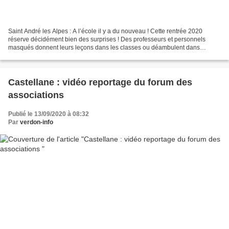
Saint André les Alpes : A l’école il y a du nouveau ! Cette rentrée 2020
réserve décidément bien des surprises ! Des professeurs et personnels
masqués donnent leurs leçons dans les classes ou déambulent dans
l’école, ce qui ne manque pas d’épuiser les...
Castellane : vidéo reportage du forum des
associations
Publié le 13/09/2020 à 08:32
Par
verdon-info