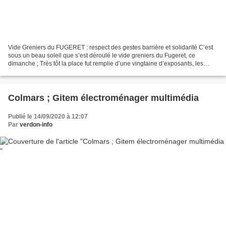
Vide Greniers du FUGERET : respect des gestes barrière et solidarité C’est
sous un beau soleil que s’est déroulé le vide greniers du Fugeret, ce
dimanche ; Très tôt la place fut remplie d’une vingtaine d’exposants, les
visiteurs ne tardant pas d’arriver...
Colmars ; Gitem électroménager multimédia
Publié le 14/09/2020 à 12:07
Par
verdon-info