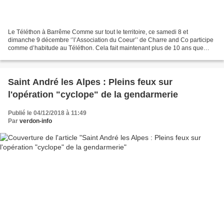
Le Téléthon à Barrême Comme sur tout le territoire, ce samedi 8 et
dimanche 9 décembre ‘’l’Association du Coeur’’ de Charre and Co participe
comme d’habitude au Téléthon. Cela fait maintenant plus de 10 ans que
fidèles à leur engagement, pour apporter...
Saint André les Alpes : Pleins feux sur
l'opération "cyclope" de la gendarmerie
Publié le 04/12/2018 à 11:49
Par
verdon-info