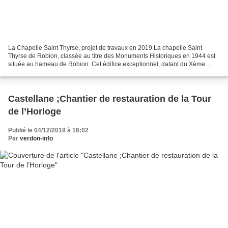
La Chapelle Saint Thyrse, projet de travaux en 2019 La chapelle Saint
Thyrse de Robion, classée au titre des Monuments Historiques en 1944 est
située au hameau de Robion. Cet édifice exceptionnel, datant du Xème
siècle, est une église romane. Elle est...
Castellane ;Chantier de restauration de la Tour
de l’Horloge
Publié le 04/12/2018 à 16:02
Par
verdon-info