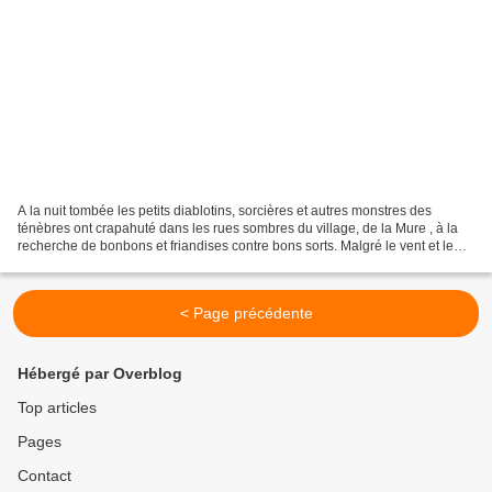
A la nuit tombée les petits diablotins, sorcières et autres monstres des
ténèbres ont crapahuté dans les rues sombres du village, de la Mure , à la
recherche de bonbons et friandises contre bons sorts. Malgré le vent et le
froid les enfants ainsi déguisés...
< Page précédente
Hébergé par Overblog
Top articles
Pages
Contact