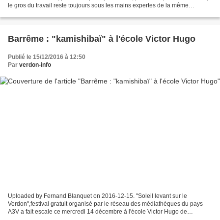
le gros du travail reste toujours sous les mains expertes de la même
personne passionnée par les traditions...
Barrême : "kamishibaï" à l'école Victor Hugo
Publié le 15/12/2016 à 12:50
Par
verdon-info
Uploaded by Fernand Blanquet on 2016-12-15. "Soleil levant sur le
Verdon",festival gratuit organisé par le réseau des médiathèques du pays
A3V a fait escale ce mercredi 14 décembre à l'école Victor Hugo de
Barrême. Au programme : théâtre de papier japonais...