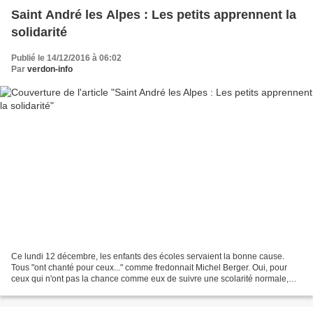
Saint André les Alpes : Les petits apprennent la
solidarité
Publié le 14/12/2016 à 06:02
Par
verdon-info
Ce lundi 12 décembre, les enfants des écoles servaient la bonne cause.
Tous "ont chanté pour ceux..." comme fredonnait Michel Berger. Oui, pour
ceux qui n'ont pas la chance comme eux de suivre une scolarité normale,
d'avoir un accès normal aux sports,...