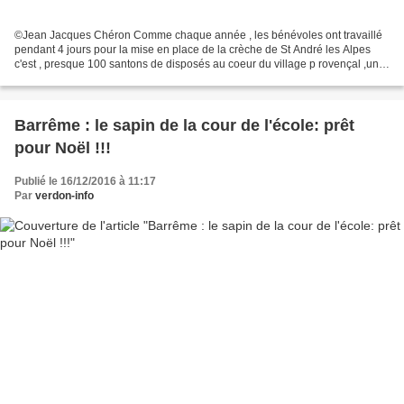
©Jean Jacques Chéron Comme chaque année , les bénévoles ont travaillé
pendant 4 jours pour la mise en place de la crèche de St André les Alpes
c'est , presque 100 santons de disposés au coeur du village p rovençal ,un
décor de montagne rappelant le territoire...
Barrême : le sapin de la cour de l'école: prêt
pour Noël !!!
Publié le 16/12/2016 à 11:17
Par
verdon-info