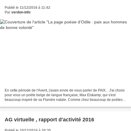
Publié le 11/12/2016 à 11:42
Par
verdon-info
En cette période de l'Avent, j'avais envie de vous parler de PAIX... J'ai choisi
pour vous un poète belge de langue française, Max Elskamp, qui s'est
beaucoup inspiré de sa Flandre natale. Comme chez beaucoup de poètes
flamands, on retrouve chez lui un...
AG virtuelle , rapport d'activité 2016
Publié le 10/12/2016 à 20:35