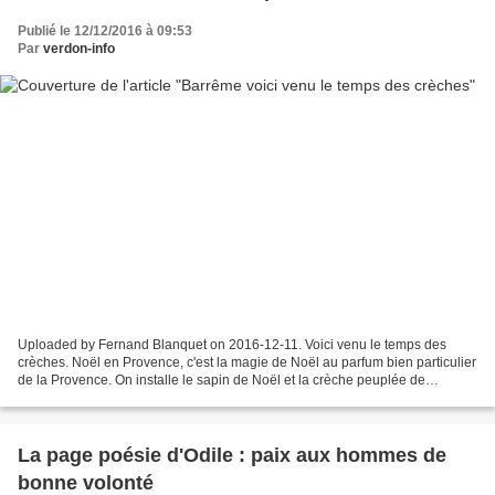
Publié le 12/12/2016 à 09:53
Par
verdon-info
Uploaded by Fernand Blanquet on 2016-12-11. Voici venu le temps des
crèches. Noël en Provence, c'est la magie de Noël au parfum bien particulier
de la Provence. On installe le sapin de Noël et la crèche peuplée de
santons, une tradition installée au 19ème...
La page poésie d'Odile : paix aux hommes de
bonne volonté