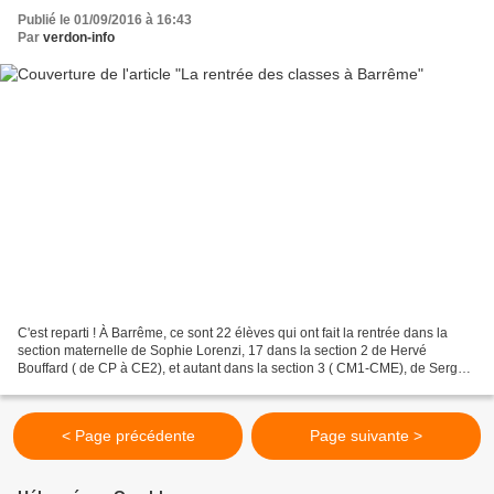
Publié le 01/09/2016 à 16:43
Par
verdon-info
C'est reparti ! À Barrême, ce sont 22 élèves qui ont fait la rentrée dans la
section maternelle de Sophie Lorenzi, 17 dans la section 2 de Hervé
Bouffard ( de CP à CE2), et autant dans la section 3 ( CM1-CME), de Serge
Da Silva qui assurera la direction...
< Page précédente
Page suivante >