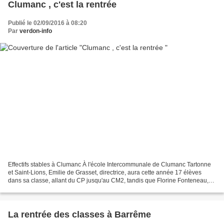
Clumanc , c'est la rentrée
Publié le 02/09/2016 à 08:20
Par
verdon-info
Effectifs stables à Clumanc À l'école Intercommunale de Clumanc Tartonne
et Saint-Lions, Emilie de Grasset, directrice, aura cette année 17 élèves
dans sa classe, allant du CP jusqu'au CM2, tandis que Florine Fonteneau,
remplaçant Isabelle Monel partie...
La rentrée des classes à Barrême