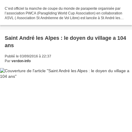
C’est officiel la manche de coupe du monde de parapente organisée par
l’association PWCA (Paragliding World Cup Association) en collaboration
ASVL ( Association St Andréenne de Vol Libre) est lancée à St André les
Alpes. C’est la 4ème manche 2016 pour...
Saint André les Alpes : le doyen du village a 104
ans
Publié le 03/09/2016 à 22:37
Par
verdon-info