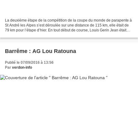
La deuxième étape de la compétition de la coupe du monde de parapente à
St André les Alpes s’est déroulée sur une distance de 115 km, elle était de
79 km pour l’étape d’hier. En tout début de course, Louis Gerin Jean était
dans le trio de tête à la prise...
Barrême : AG Lou Ratouna
Publié le 07/09/2016 à 13:56
Par
verdon-info