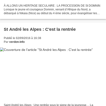
À ALLONS UN HERITAGE SECULAIRE : LA PROCESSION DE St DOMNIN
Lorsque le jeune et courageux Domnin, venant d’Afrique du Nord, a
débarqué à Nikaia (Nice) au début du 4 ème siècle, pour évangéliser les
païens gaulois, il n’imaginait pas qu’il finirait ses...
St André les Alpes : C'est la rentrée
Publié le 02/09/2016 à 16:38
Par
verdon-info
Saint André les Alpes : Une rentrée sous le signe de la jeunesse… La