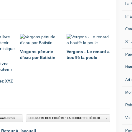
La-
Ima
Com
ST-
Vergons pénurie
Vergons - Le renard a
Par
d'eau par Batistin
bouffé la poule
ivre
Nat
utenir
Art 
hez XYZ
Mor
Rob
Val
Journée d’expérimentation autour du Lac de Sainte-Croix et des Gorges du Verdon
LES NUITS DES FORÊTS : LA CHOUETTE DÉCLOISONNE LA CULTURE.
Pey
Retour à l'accueil