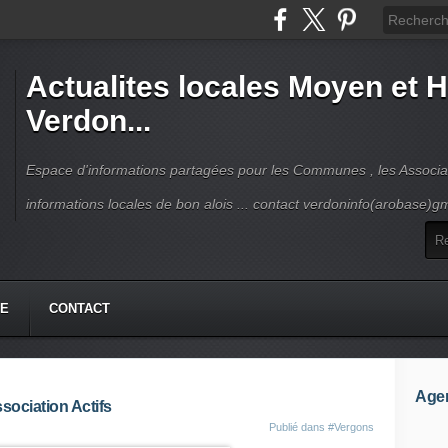
Actualites locales Moyen et 
Verdon...
Espace d'informations partagées pour les Communes , les Associat
informations locales de bon alois ... contact verdoninfo(arobase)g
HE
CONTACT
Age
sociation Actifs
Publié dans
#Vergons