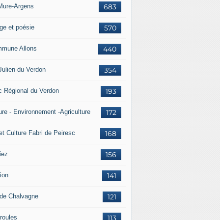
Mure-Argens
683
ge et poésie
570
mune Allons
440
Julien-du-Verdon
354
c Régional du Verdon
193
ure - Environnement -Agriculture
172
et Culture Fabri de Peiresc
168
iez
156
ion
141
 de Chalvagne
121
roules
113