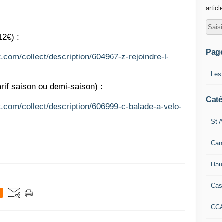
articl
12€) :
Pag
.com/collect/description/604967-z-rejoindre-l-
Les
tarif saison ou demi-saison) :
Caté
t.com/collect/description/606999-c-balade-a-velo-
St A
Can
Hau
Cas
CC