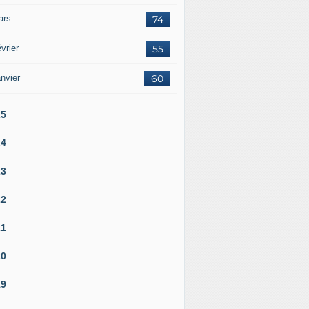
ars
74
vrier
55
nvier
60
25
24
23
22
21
20
19