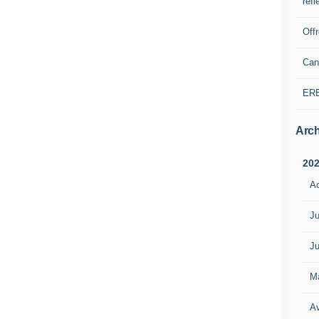
refl
Off
Can
ER
Arch
20
A
Ju
Ju
M
Av