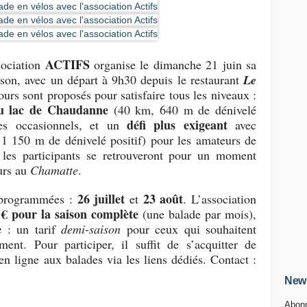
ACTIFS
sociation
organise le dimanche 21 juin sa
son, avec un départ à 9h30 depuis le restaurant
Le
rs sont proposés pour satisfaire tous les niveaux :
du lac de Chaudanne
(40 km, 640 m de dénivelé
défi plus exigeant
stes occasionnels, et un
avec
1 150 m de dénivelé positif) pour les amateurs de
t, les participants se retrouveront pour un moment
ours au
Chamatte
.
26 juillet
23 août
à programmées :
et
. L’association
 € pour la saison complète
(une balade par mois),
e
: un tarif
demi-saison
pour ceux qui souhaitent
ment. Pour participer, il suffit de s’acquitter de
 en ligne aux balades via les liens dédiés. Contact :
News
Abonn