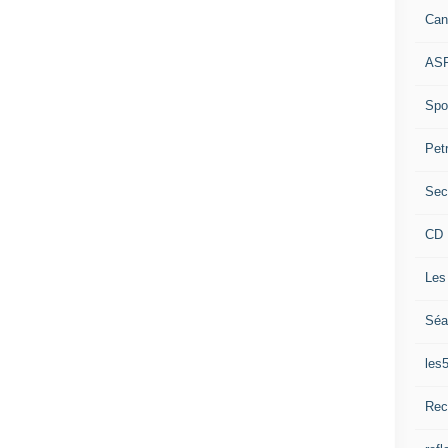
Can
ASP
Spor
Pet
Sec
CD 
Les
Séa
les
Rec