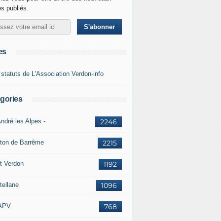
es publiés.
es
 statuts de L'Association Verdon-info
gories
ndré les Alpes -
2246
ton de Barrême
2215
t Verdon
1192
tellane
1096
APV
768