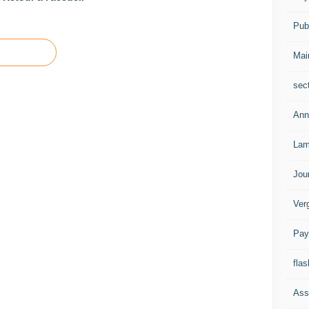
Publ
Mai
sec
Ann
Lam
Jou
Ver
Pay
flas
Ass