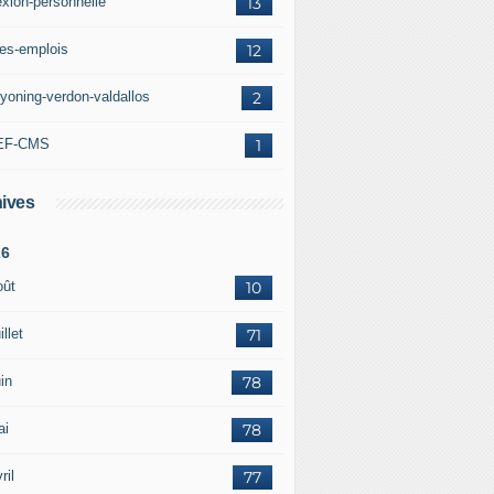
exion-personnelle
13
res-emplois
12
yoning-verdon-valdallos
2
EF-CMS
1
ives
26
oût
10
illet
71
in
78
ai
78
ril
77