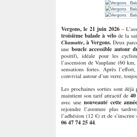
Vergons, le 21 juin 2026
– L’as
troisième balade à vélo
de la sai
, à Vergons.
Chamatte
Deux parcou
boucle accessible autour 
une
positif), idéale pour les cycli
l’ascension de Vauplane (60 km, 
sensations fortes. Après l’effor
convivial autour d’un verre, touj
Les prochaines sorties sont déj
40
maintient son tarif attractif de
nouveauté cette anné
avec une
rejoindre l’aventure plus tardive
l’adhésion (12 €) et de s’inscrire
06 47 74 25 44
.