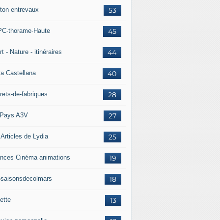
ton entrevaux
53
C-thorame-Haute
45
t - Nature - itinéraires
44
ra Castellana
40
rets-de-fabriques
28
Pays A3V
27
 Articles de Lydia
25
nces Cinéma animations
19
5saisonsdecolmars
18
ette
13