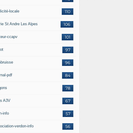
icité-locale
110
rie St Andre Les Alpes
106
teur-ccapv
101
ot
97
bruisse
96
rnal-pdf
84
gons
78
s A3V
67
h-info
57
ociation-verdon-info
56