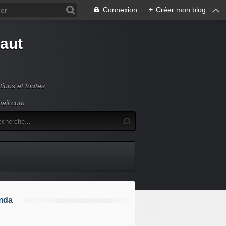
Connexion
+
Créer mon blog
Haut
ions et toutes
mail.com
nda