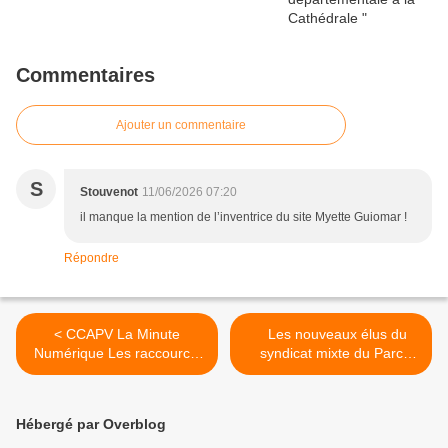
Commentaires
Ajouter un commentaire
S
Stouvenot
11/06/2026 07:20
il manque la mention de l’inventrice du site Myette Guiomar !
Répondre
< CCAPV La Minute
Les nouveaux élus du
Numérique Les raccourcis
syndicat mixte du Parc
gestuels : photos et
naturel régional du Verdon
captures d’écran
>
Hébergé par Overblog