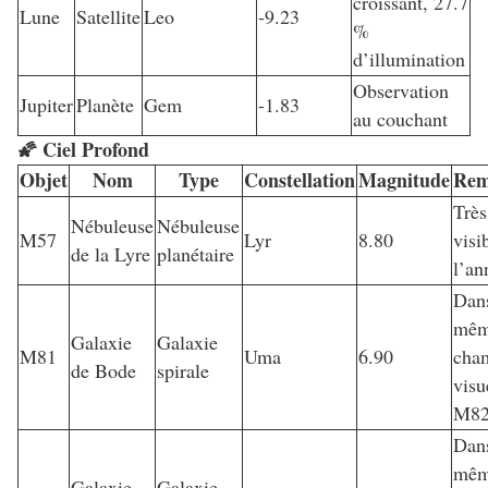
croissant, 27.7
Lune
Satellite
Leo
-9.23
%
d’illumination
Observation
Jupiter
Planète
Gem
-1.83
au couchant
🌠 Ciel Profond
Objet
Nom
Type
Constellation
Magnitude
Rem
Très
Nébuleuse
Nébuleuse
M57
Lyr
8.80
visi
de la Lyre
planétaire
l’an
Dans
mê
Galaxie
Galaxie
M81
Uma
6.90
cha
de Bode
spirale
visu
M8
Dans
mê
Galaxie
Galaxie