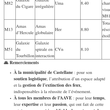
M82
Uma
8.40
cha
du Cigare
irrégulière
visu
M8
Tota
Amas
Amas
M13
Her
8.80
réso
d’Hercule
globulaire
étoi
Galaxie
Galaxie
M51
du
spirale en
CVn
8.10
Tourbillon
interaction
🙏 Remerciements
À la municipalité de Castellane
: pour son
soutien logistique
, l’attribution d’un espace adapté
gestion de l’extinction des feux
et la
,
indispensables à la réussite de l’événement.
À tous les membres de l’AAVE
temps
: pour leur
,
expertise
passion
leur
et leur
, qui ont fait de cette