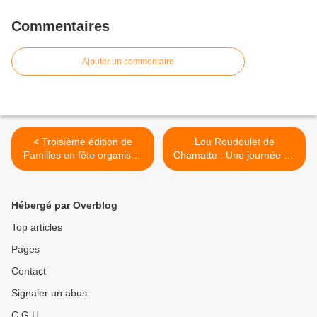
Commentaires
Ajouter un commentaire
< Troisième édition de
Lou Roudoulet de
Familles en fête organisée
Chamatte : Une journée de
par Art et Culture-La
convivialité à l’Adrech >
Chouette
Hébergé par Overblog
Top articles
Pages
Contact
Signaler un abus
C.G.U.