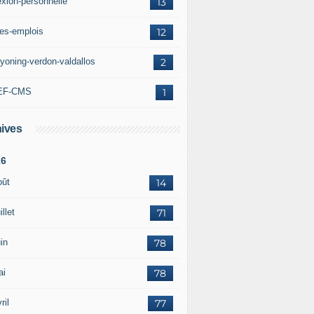
exion-personnelle
13
res-emplois
12
yoning-verdon-valdallos
2
EF-CMS
1
ives
26
oût
14
illet
71
in
78
ai
78
ril
77