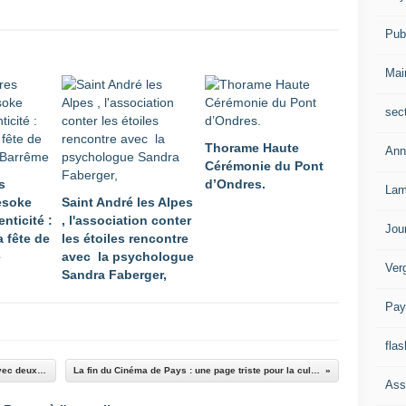
Publ
Mai
sec
Thorame Haute
Ann
Cérémonie du Pont
s
d’Ondres.
Lam
Mesoke
Saint André les Alpes
enticité :
, l'association conter
Jou
a fête de
les étoiles rencontre
e
avec la psychologue
Ver
Sandra Faberger,
Pay
flas
Le Bike Park du Val d’Allos ouvre sa saison avec deux nouvelles
La fin du Cinéma de Pays : une page triste pour la culture rurale
Ass