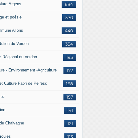
Mure-Argens
684
ge et poésie
570
mune Allons
440
Julien-du-Verdon
354
c Régional du Verdon
193
ure - Environnement -Agriculture
172
et Culture Fabri de Peiresc
168
iez
157
ion
141
 de Chalvagne
121
roules
113