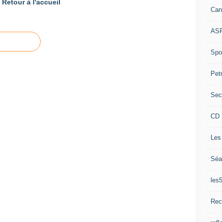
Retour à l'accueil
Can
ASP
Spor
Pet
Sec
CD 
Les
Séa
les
Rec