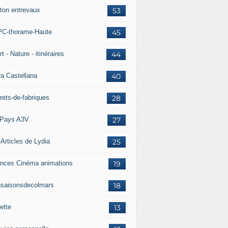
ton entrevaux
53
C-thorame-Haute
45
t - Nature - itinéraires
44
ra Castellana
40
rets-de-fabriques
28
Pays A3V
27
 Articles de Lydia
25
nces Cinéma animations
19
5saisonsdecolmars
18
ette
13