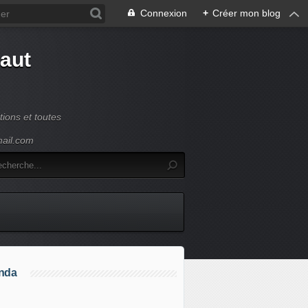
Connexion
+
Créer mon blog
Haut
ions et toutes
mail.com
nda