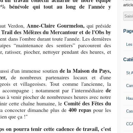
 d'un travail collectif acharné de notre équipe
00% bénévole qui tout au long de l'année y
articl
Anne-Claire Gourmelon,
aut Verdon,
qui préside
 Trail des Mélèzes du Mercantour et de l'Obs by
Pag
ent dans l'ombre durant toute l'année. Les dernières
quipes “maintenance des sentiers” parcourent des
Les
 ratisser, piocher, nettoyer pendant des heures, et
Caté
de la Maison du Pays,
 aussi d'un immense soutien
St A
er,
de nombreux partenaires locaux et d'une
ageois et villageoises. Tout comme l'ancienne, la
Can
de
s accompagne ; notamment par l’intermédiaire
 pas à venir piocher de nombreuses heures avec notre
Hau
Comité des Fêtes du
finir cette chaîne humaine, le
400 repas
evra concocter dimanche plus de
pour les
Cas
ien que ça !"
CC
s on pourra tenir cette cadence de travail, c'est