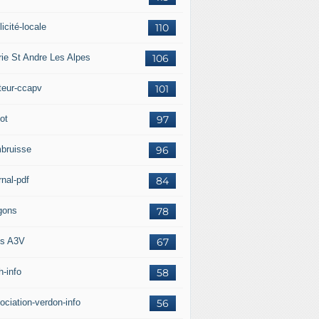
icité-locale
110
rie St Andre Les Alpes
106
teur-ccapv
101
ot
97
bruisse
96
rnal-pdf
84
gons
78
s A3V
67
h-info
58
ociation-verdon-info
56