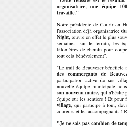
"Cette réussite est le résultat
organisatrice, une équipe 1
travaille."
Notre présidente de Courir en H
du
l'association déjà organisatrice
Night,
œuvre en effet le plus souv
semaines, sur le terrain, les é
kilomètres de chemin pour couper,
tout cela bénévolement".
"Le trail de Beauvezer bénéficie
des commerçants de Beauvez
participation active de ses vill
nouvelle équipe municipale nou
son nouveau maire,
qui n'hésite
équipe sur les sentiers ! Et pour 
village
, qui participe à tout, d
coureurs et les accompagnants ! R
"Je ne sais pas combien de temp