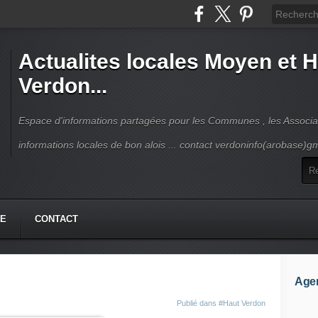
Actualites locales Moyen et 
Verdon...
Espace d'informations partagées pour les Communes , les Associat
informations locales de bon alois ... contact verdoninfo(arobase)g
HE
CONTACT
Age
Publié dans
#Haut Verdon