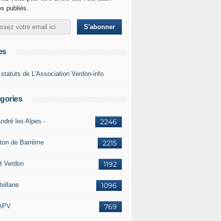
es publiés.
es
 statuts de L'Association Verdon-info
gories
ndré les Alpes -
2246
ton de Barrême
2215
t Verdon
1192
tellane
1096
APV
769