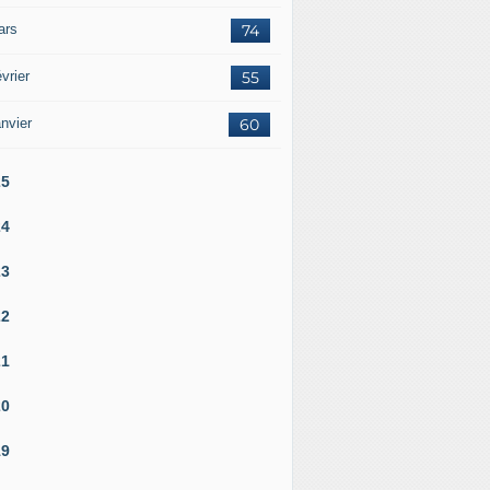
ars
74
vrier
55
nvier
60
25
24
23
22
21
20
19