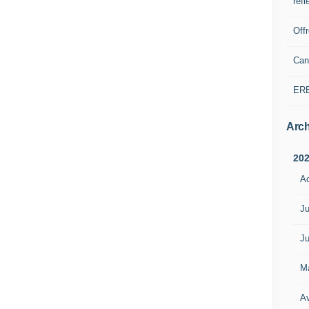
refl
Off
Can
ER
Arch
20
A
Ju
Ju
M
Av