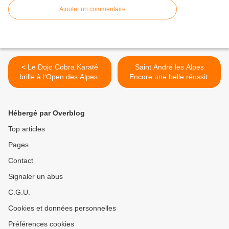
Ajouter un commentaire
< Le Dojo Cobra Karaté
Saint André les Alpes
brille à l’Open des Alpes-
:Encore une belle réussite
de-Haute-Provence : un
pour les ateliers DEFFINOV
sacré collectif et un esprit
! >
inégalé
Hébergé par Overblog
Top articles
Pages
Contact
Signaler un abus
C.G.U.
Cookies et données personnelles
Préférences cookies