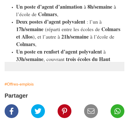
Un poste d’agent d’animation
8h/semaine
à
à
Colmars
l’école de
,
Deux postes d’agent polyvalent
: l’un à
17h/semaine
Colmars
(réparti entre les écoles de
et Allos
21h/semaine
), et l’autre à
à l’école de
Colmars
,
Un poste en renfort d’agent polyvalent
à
33h/semaine
trois écoles du Haut
, couvrant
Verdon
.
Ces recrutements visent à soutenir les activités
#Offres-emplois
périscolaires et à garantir un encadrement de qualité
pour les enfants du territoire. Les candidats intéressés
Partager
sont invités à se rapprocher de la CCAPV pour plus
d’informations sur les modalités de candidature et les
profils recherchés.