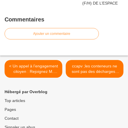
Commentaires
Ajouter un commentaire
< Un appel à l’engagement
ccapv ;les conteneurs ne
citoyen : Rejoignez M.
sont pas des décharges :
Laugier-Bain-Ravel pour
agissons avec civisme ! >
honorer la mémoire
collective
Hébergé par Overblog
Top articles
Pages
Contact
Signaler un abus