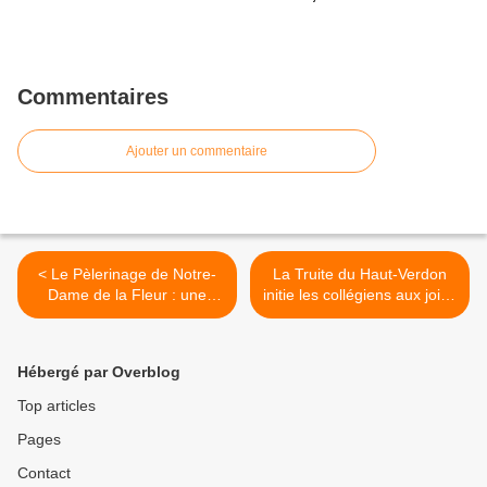
Commentaires
Ajouter un commentaire
< Le Pèlerinage de Notre-
La Truite du Haut-Verdon
Dame de la Fleur : une
initie les collégiens aux joies
tradition vivante entre foi et
de la pêche >
convivialité
Hébergé par Overblog
Top articles
Pages
Contact