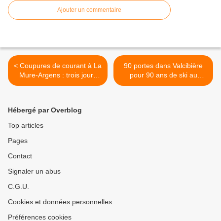
Ajouter un commentaire
< Coupures de courant à La
90 portes dans Valcibière
Mure-Argens : trois jours
pour 90 ans de ski au
d’incertitude pour les
Seignus d’Allos : une
habitants
célébration historique et
conviviale >
Hébergé par Overblog
Top articles
Pages
Contact
Signaler un abus
C.G.U.
Cookies et données personnelles
Préférences cookies