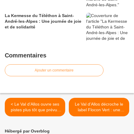
La Kermesse du Téléthon à Saint-
André-les-Alpes : Une journée de joie
et de solidarité
Commentaires
Ajouter un commentaire
< Le Val d’Allos ouvre ses
Le Val d’Allos décroche le
pistes plus tôt que prévu :
label Flocon Vert : une
une bonne nouvelle pour
reconnaissance pour un
les amateurs de ski
tourisme durable en
montagne >
Hébergé par Overblog