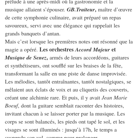
prélude à une après-midi où la gastronomie et la
,
musique allaient s’épouser.
GB.Traiteur
maître d’œuvre
de cette symphonie culinaire, avait préparé un repas
savoureux, servi avec une élégance qui rappelait les
grands banquets d’antan.
Mais c’est lorsque les premières notes ont résonné que la
Les orchestres
et
magie a opéré.
Accord Majeur
,
Musique de Senez
armés de leurs accordéons, guitares
et synthétiseurs, ont soufflé sur les braises de la fête,
transformant la salle en une piste de danse improvisée.
Les mélodies, tantôt entraînantes, tantôt nostalgiques, se
mêlaient aux éclats de voix et au cliquetis des couverts,
créant une alchimie rare. Et puis, il y avait
Jean Marie
Boeuf
, dont la guitare semblait raconter des histoires,
invitant chacun à se laisser porter par la musique. Les
corps se sont balancés, les pieds ont tapé le sol, et les
visages se sont illuminés : jusqu’à 17h, le temps a
suspendu son vol, comme pour prolonger