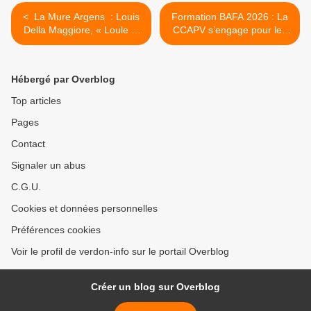
< La Mure Argens : Louis
Formation BAFA 2026 : La
Della Maggiore, « Loule »,
CCAPV s’engage pour les
une légende s’en va
jeunes du territoire >
Hébergé par Overblog
Top articles
Pages
Contact
Signaler un abus
C.G.U.
Cookies et données personnelles
Préférences cookies
Voir le profil de verdon-info sur le portail Overblog
Créer un blog sur Overblog