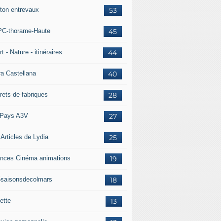
ton entrevaux
53
C-thorame-Haute
45
t - Nature - itinéraires
44
ra Castellana
40
rets-de-fabriques
28
Pays A3V
27
 Articles de Lydia
25
nces Cinéma animations
19
5saisonsdecolmars
18
ette
13