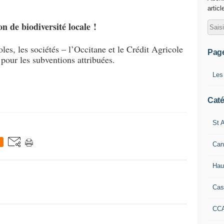
articl
n de biodiversité locale !
es, les sociétés – l’Occitane et le Crédit Agricole
Pag
our les subventions attribuées.
Les
Caté
St A
Can
Hau
Cas
CC