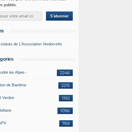
es publiés.
es
 statuts de L'Association Verdon-info
gories
ndré les Alpes -
2246
ton de Barrême
2215
t Verdon
1192
tellane
1096
APV
769