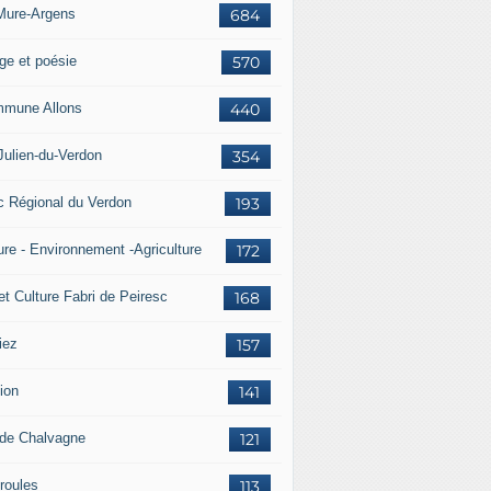
Mure-Argens
684
ge et poésie
570
mune Allons
440
Julien-du-Verdon
354
c Régional du Verdon
193
ure - Environnement -Agriculture
172
et Culture Fabri de Peiresc
168
iez
157
ion
141
 de Chalvagne
121
roules
113