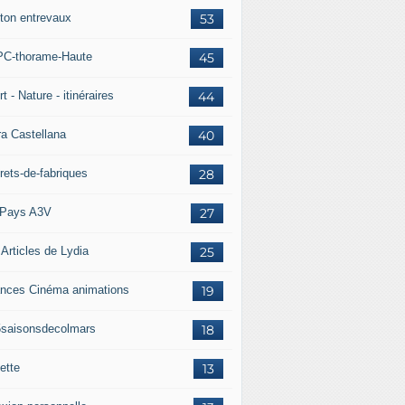
ton entrevaux
53
C-thorame-Haute
45
t - Nature - itinéraires
44
ra Castellana
40
rets-de-fabriques
28
Pays A3V
27
 Articles de Lydia
25
nces Cinéma animations
19
5saisonsdecolmars
18
ette
13