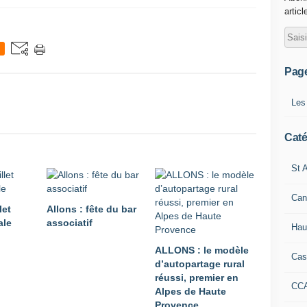
articl
Pag
Les
Caté
St A
Can
let
Allons : fête du bar
ale
associatif
Hau
ALLONS : le modèle
Cas
d’autopartage rural
réussi, premier en
CC
Alpes de Haute
Provence