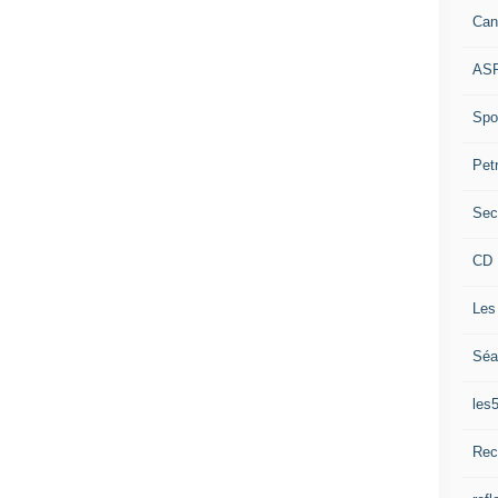
Can
ASP
Spor
Pet
Sec
CD 
Les
Séa
les
Rec