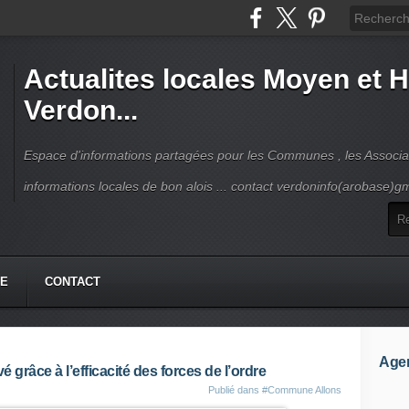
Actualites locales Moyen et 
Verdon...
Espace d'informations partagées pour les Communes , les Associat
informations locales de bon alois ... contact verdoninfo(arobase)g
HE
CONTACT
Age
é grâce à l’efficacité des forces de l’ordre
Publié dans
#Commune Allons