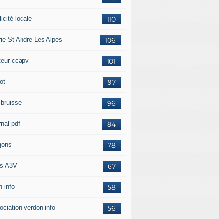
icité-locale
110
rie St Andre Les Alpes
106
teur-ccapv
101
ot
97
bruisse
96
rnal-pdf
84
gons
78
s A3V
67
h-info
58
ociation-verdon-info
56