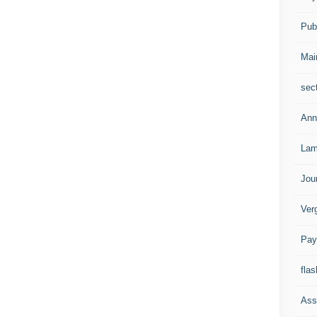
Publ
Mai
sec
Ann
Lam
Jou
Ver
Pay
flas
Ass