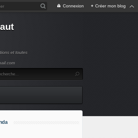
Connexion
+
Créer mon blog
Haut
ions et toutes
mail.com
nda