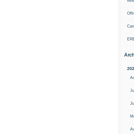
refl
Off
Can
ER
Arch
20
A
Ju
Ju
M
Av