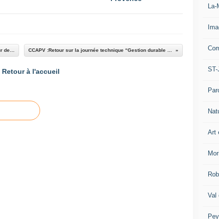
La-
Ima
Com
Thorame Basse : Sauvegarde et mise en valeur de la Tour de Piégut 13 octobre 2025
CCAPV :Retour sur la journée technique “Gestion durable des châtaigneraies” – 17 octobre 2025
ST-
Retour à l'accueil
Par
Nat
Art 
Mor
Rob
Val
Pey