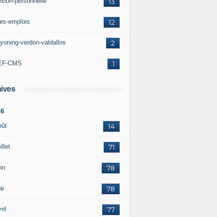
exion-personnelle
13
res-emplois
12
yoning-verdon-valdallos
2
EF-CMS
1
ives
26
oût
14
illet
71
in
78
ai
78
ril
77