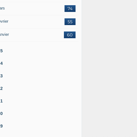
ars
74
vrier
55
nvier
60
25
24
23
22
21
20
19