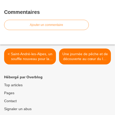
Commentaires
Ajouter un commentaire
< Saint-André-les-Alpes, un
Une journée de pêche et de
souffle nouveau pour la
découverte au cœur du lac
rentrée avec la
d’Allos avec La Truite du
permaculture
Haut-Verdon >
Hébergé par Overblog
Top articles
Pages
Contact
Signaler un abus