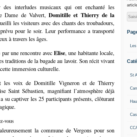
articl
 des interludes musicaux qui ont enchanté les 
Domitille et Thierry de la 
re Dame de Valvert, 
ueilli les visiteurs avec des chants des troubadours, 
prévu pour le soir. Leur performance a transporté 
Pag
ux à travers les âges.
Les
Elise
e par une rencontre avec 
, une habitante locale, 
 traditions de la bugade au lavoir. Son récit vivant 
Caté
cette immersion culturelle.
St A
t les voix de Domitille Vigneron et de Thierry 
Can
ise Saint Sébastien, magnifiant l’atmosphère déjà 
 su captiver les 25 participants présents, clôturant 
Hau
agique.
Cas
z-vous
CC
aleureusement la commune de Vergons pour son 