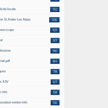
icité-locale
110
rie St Andre Les Alpes
106
teur-ccapv
101
ot
97
bruisse
96
rnal-pdf
84
gons
78
s A3V
67
h-info
58
ociation-verdon-info
56