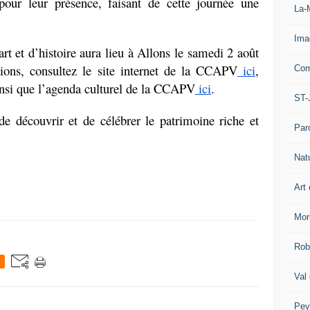
 pour leur présence, faisant de cette journée une 
La-
Ima
t et d’histoire aura lieu à Allons le samedi 2 août 
tions, consultez le site internet de la CCAPV
 ici
, 
Com
insi que l’agenda culturel de la CCAPV
 ici
.
ST-
 découvrir et de célébrer le patrimoine riche et 
Par
Nat
Art 
Mor
Rob
Val
Pey