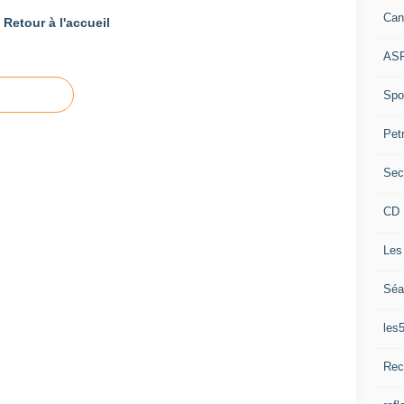
Can
Retour à l'accueil
ASP
Spor
Pet
Sec
CD 
Les
Séa
les
Rec