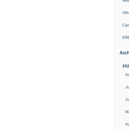
refl
Off
Can
ER
Arch
20
A
Ju
Ju
M
Av