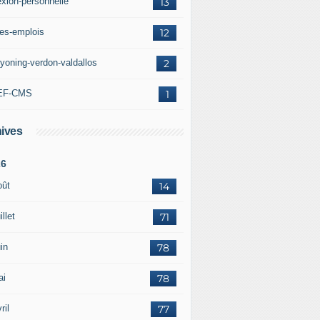
exion-personnelle
13
res-emplois
12
yoning-verdon-valdallos
2
EF-CMS
1
ives
26
oût
14
illet
71
in
78
ai
78
ril
77