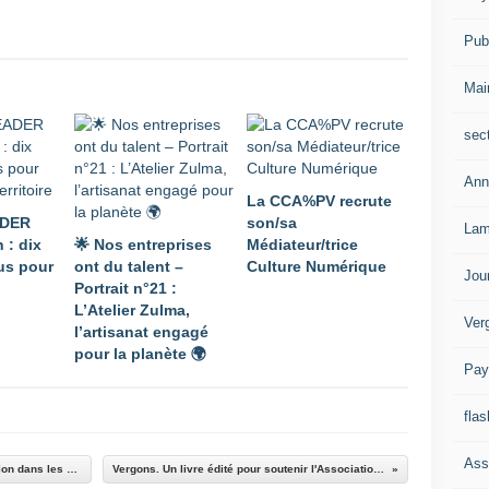
Publ
Mai
sec
Ann
La CCA%PV recrute
ADER
son/sa
Lam
 : dix
🌟 Nos entreprises
Médiateur/trice
lus pour
ont du talent –
Culture Numérique
Jou
Portrait n°21 :
L’Atelier Zulma,
Ver
l’artisanat engagé
pour la planète 🌍
Pay
flas
Ass
Allons : Visite officielle de M. Christophe Bouillon dans les Alpes de Haute-Provence
Vergons. Un livre édité pour soutenir l'Association artistique Chez XYZ