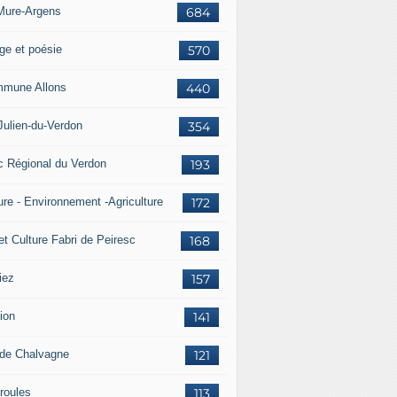
Mure-Argens
684
ge et poésie
570
mune Allons
440
Julien-du-Verdon
354
c Régional du Verdon
193
ure - Environnement -Agriculture
172
et Culture Fabri de Peiresc
168
iez
157
ion
141
 de Chalvagne
121
roules
113