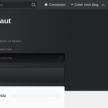
Connexion
+
Créer mon blog
Haut
ions et toutes
mail.com
nda