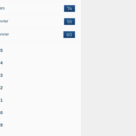
ars
74
vrier
55
nvier
60
25
24
23
22
21
20
19