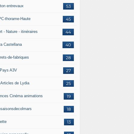
ton entrevaux
53
C-thorame-Haute
45
t - Nature - itinéraires
44
ra Castellana
40
rets-de-fabriques
28
Pays A3V
27
 Articles de Lydia
25
nces Cinéma animations
19
5saisonsdecolmars
18
ette
13