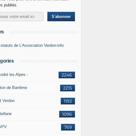
es publiés.
es
 statuts de L'Association Verdon-info
gories
ndré les Alpes -
2246
ton de Barrême
2215
t Verdon
1192
tellane
1096
APV
769