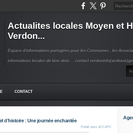
Actualites locales Moyen et 
Verdon...
Espace d'informations partagées pour les Communes , les Associat
informations locales de bon alois ... contact verdoninfo(arobase)g
HE
CONTACT
Age
t d’histoire : Une journée enchantée
Publié dans
#CCAPV