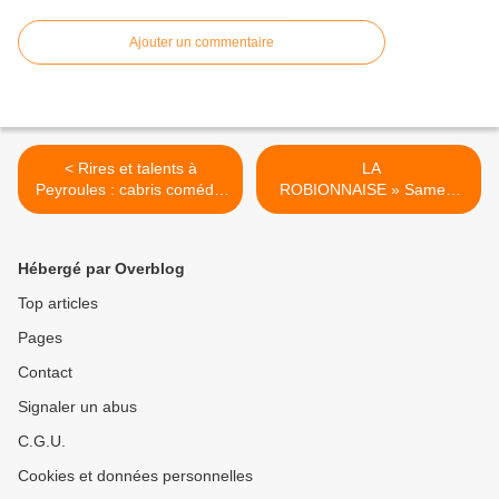
Ajouter un commentaire
< Rires et talents à
LA
Peyroules : cabris comédie
ROBIONNAISE » Samedi
conquiert le public !
17 mai 2025 Chantier du
bassin lavoir de Petit
Robion : 2ème tranche >
Hébergé par Overblog
Top articles
Pages
Contact
Signaler un abus
C.G.U.
Cookies et données personnelles