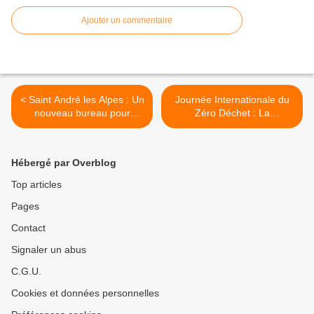
Ajouter un commentaire
< Saint André les Alpes : Un
Journée Internationale du
nouveau bureau pour
Zéro Déchet : La
l’association Chante livre
Communauté de
Communes Alpes Provence
Verdon s'engage pour un
Hébergé par Overblog
avenir durable >
Top articles
Pages
Contact
Signaler un abus
C.G.U.
Cookies et données personnelles