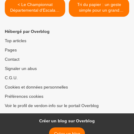
< Le Championnat
Tri du papier : un geste
Départemental d'Escalade
simple pour un grand
UNSS 04 a eu lieu à
impact environnemental >
Castellane !
Hébergé par Overblog
Top articles
Pages
Contact
Signaler un abus
C.G.U.
Cookies et données personnelles
Préférences cookies
Voir le profil de verdon-info sur le portail Overblog
Créer un blog sur Overblog
Créer un blog