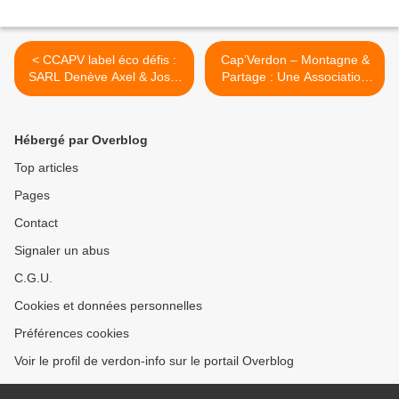
< CCAPV label éco défis :
Cap’Verdon – Montagne &
SARL Denève Axel & José,
Partage : Une Association
maçons à Castellane.
au Service de Tous >
Hébergé par Overblog
Top articles
Pages
Contact
Signaler un abus
C.G.U.
Cookies et données personnelles
Préférences cookies
Voir le profil de verdon-info sur le portail Overblog