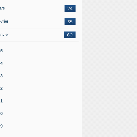
ars
74
vrier
55
nvier
60
25
24
23
22
21
20
19