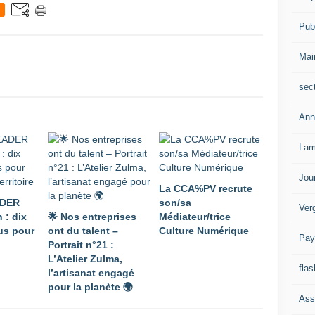
Publ
Mai
sec
Ann
Lam
Jou
La CCA%PV recrute
ADER
son/sa
Ver
 : dix
🌟 Nos entreprises
Médiateur/trice
lus pour
ont du talent –
Culture Numérique
Pay
Portrait n°21 :
L’Atelier Zulma,
flas
l’artisanat engagé
pour la planète 🌍
Ass