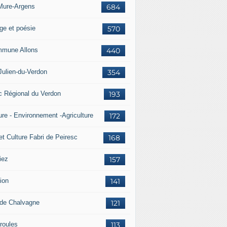
Mure-Argens
684
ge et poésie
570
mune Allons
440
Julien-du-Verdon
354
c Régional du Verdon
193
ure - Environnement -Agriculture
172
et Culture Fabri de Peiresc
168
iez
157
ion
141
 de Chalvagne
121
roules
113