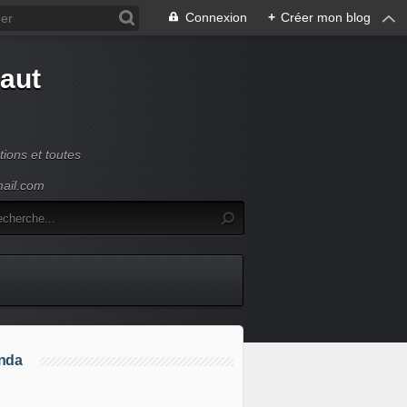
Connexion
+
Créer mon blog
Haut
ions et toutes
mail.com
nda