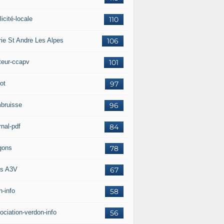
icité-locale
110
rie St Andre Les Alpes
106
teur-ccapv
101
ot
97
bruisse
96
rnal-pdf
84
gons
78
s A3V
67
h-info
58
ociation-verdon-info
56