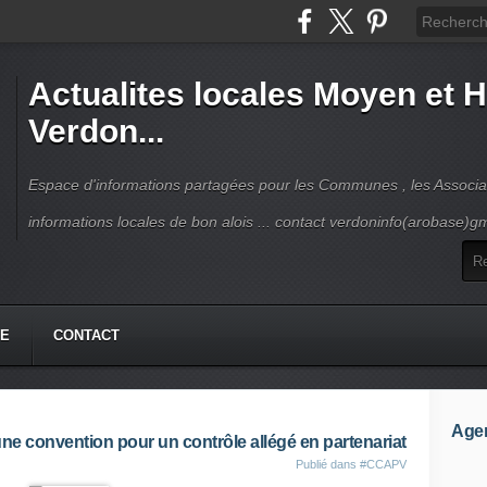
Actualites locales Moyen et 
Verdon...
Espace d'informations partagées pour les Communes , les Associat
informations locales de bon alois ... contact verdoninfo(arobase)g
HE
CONTACT
Age
ne convention pour un contrôle allégé en partenariat
Publié dans
#CCAPV