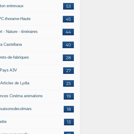
ton entrevaux
53
C-thorame-Haute
45
t - Nature - itinéraires
44
ra Castellana
40
rets-de-fabriques
28
Pays A3V
27
 Articles de Lydia
25
nces Cinéma animations
19
5saisonsdecolmars
18
ette
13