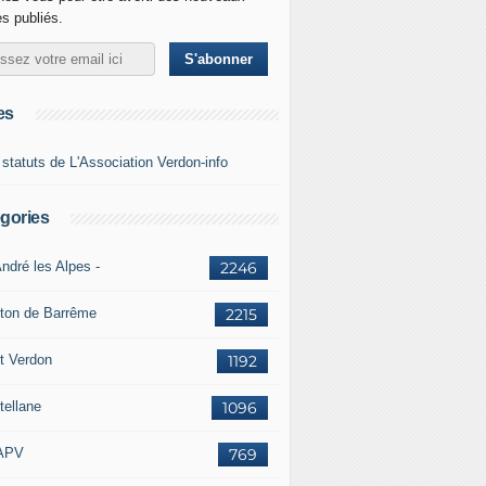
es publiés.
es
 statuts de L'Association Verdon-info
gories
ndré les Alpes -
2246
ton de Barrême
2215
t Verdon
1192
tellane
1096
APV
769