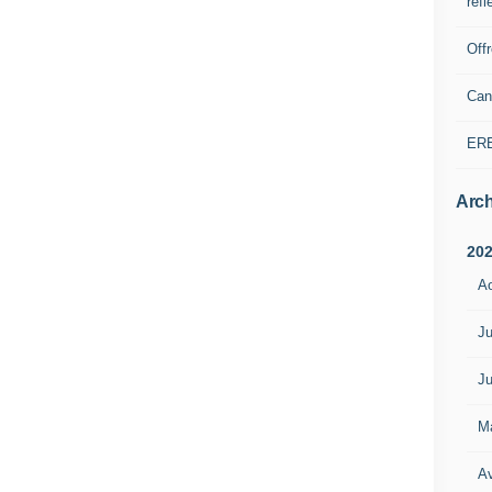
refl
Off
Can
ER
Arch
20
A
Ju
Ju
M
Av