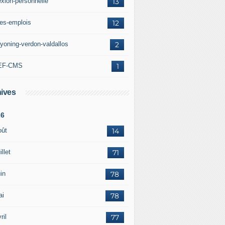
exion-personnelle
13
res-emplois
12
yoning-verdon-valdallos
2
EF-CMS
1
ives
26
oût
14
illet
71
in
78
ai
78
ril
77