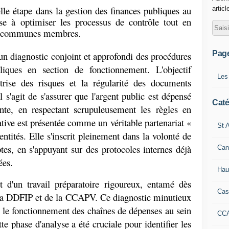
lle étape dans la gestion des finances publiques au 
articl
se à optimiser les processus de contrôle tout en 
es communes membres.
Pag
un diagnostic conjoint et approfondi des procédures 
ques en section de fonctionnement. L'objectif 
Les
trise des risques et la régularité des documents 
 s'agit de s'assurer que l'argent public est dépensé 
Caté
nte, en respectant scrupuleusement les règles en 
tive est présentée comme un véritable partenariat « 
St A
tités. Elle s'inscrit pleinement dans la volonté de 
s, en s'appuyant sur des protocoles internes déjà 
Can
ées.
Hau
t d'un travail préparatoire rigoureux, entamé dès 
Cas
e la DDFIP et de la CCAPV. Ce diagnostic minutieux 
 le fonctionnement des chaînes de dépenses au sein 
CC
 phase d'analyse a été cruciale pour identifier les 