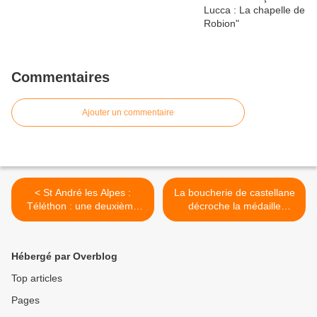
Commentaires
Ajouter un commentaire
< St André les Alpes :
La boucherie de castellane
Téléthon : une deuxième
décroche la médaille
journée hyper réussie.
d'argent au concours de
viandes d’excellence label
rouge >
Hébergé par Overblog
Top articles
Pages