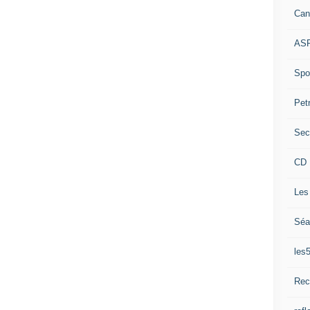
Can
ASP
Spor
Pet
Sec
CD 
Les
Séa
les
Rec