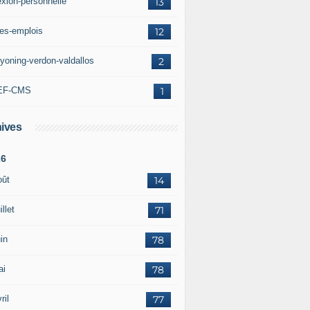
exion-personnelle
13
res-emplois
12
yoning-verdon-valdallos
2
EF-CMS
1
ives
26
oût
14
illet
71
in
78
ai
78
ril
77