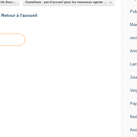
La Collecte de la Banque Alimentaire à Annot : Un Succès Retentissant
Castellane : pot d’accueil pour les nouveaux agents de la commune
Publ
Retour à l'accueil
Mai
sec
Ann
Lam
Jou
Ver
Pay
flas
Ass