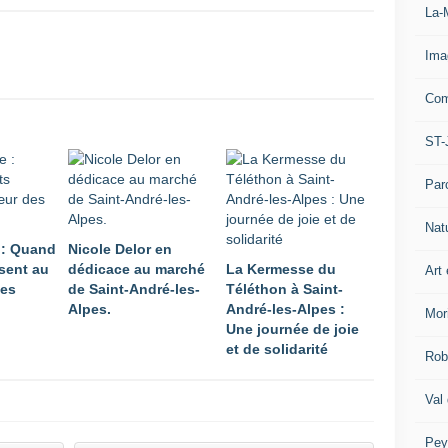
La-
Ima
Com
ST-
Par
Nat
 : Quand
Nicole Delor en
sent au
dédicace au marché
La Kermesse du
Art 
pes
de Saint-André-les-
Téléthon à Saint-
Alpes.
André-les-Alpes :
Mor
Une journée de joie
et de solidarité
Rob
Val
Pey