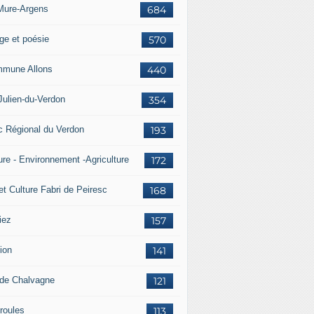
Mure-Argens
684
ge et poésie
570
mune Allons
440
Julien-du-Verdon
354
c Régional du Verdon
193
ure - Environnement -Agriculture
172
et Culture Fabri de Peiresc
168
iez
157
ion
141
 de Chalvagne
121
roules
113