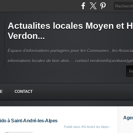
Actualites locales Moyen et 
Verdon...
Espace d'informations partagées pour les Communes , les Associat
informations locales de bon alois ... contact verdoninfo(arobase)g
HE
CONTACT
Age
ido à Saint-André-les-Alpes
Publié dans
#St André les Alpes -