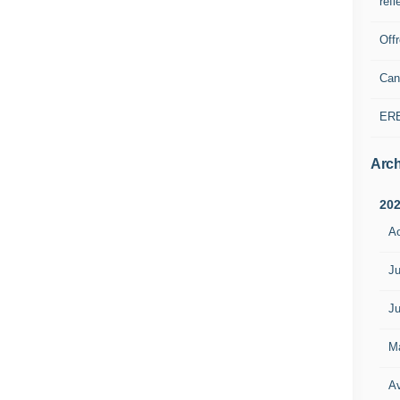
refl
Off
Can
ER
Arch
20
A
Ju
Ju
M
Av