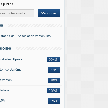
es publiés.
es
 statuts de L'Association Verdon-info
gories
ndré les Alpes -
2246
ton de Barrême
2215
t Verdon
1192
tellane
1096
APV
769