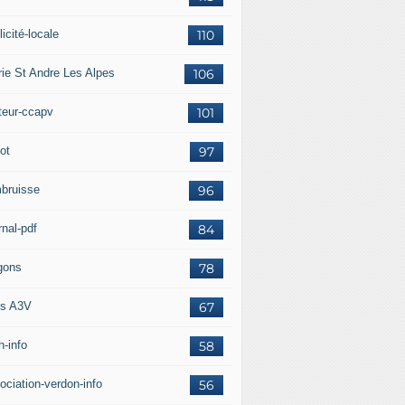
icité-locale
110
rie St Andre Les Alpes
106
teur-ccapv
101
ot
97
bruisse
96
rnal-pdf
84
gons
78
s A3V
67
h-info
58
ociation-verdon-info
56