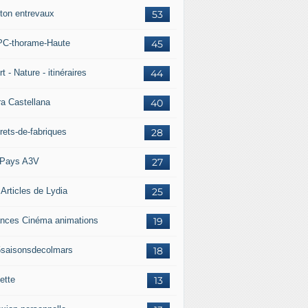
ton entrevaux
53
C-thorame-Haute
45
t - Nature - itinéraires
44
ra Castellana
40
rets-de-fabriques
28
Pays A3V
27
 Articles de Lydia
25
nces Cinéma animations
19
5saisonsdecolmars
18
ette
13