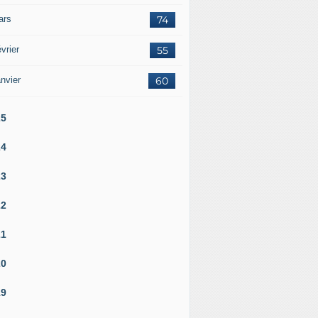
ars
74
vrier
55
nvier
60
25
24
23
22
21
20
19