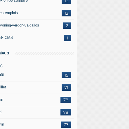
exion-personnelle
13
res-emplois
12
yoning-verdon-valdallos
2
EF-CMS
1
ives
26
oût
15
illet
71
in
78
ai
78
ril
77