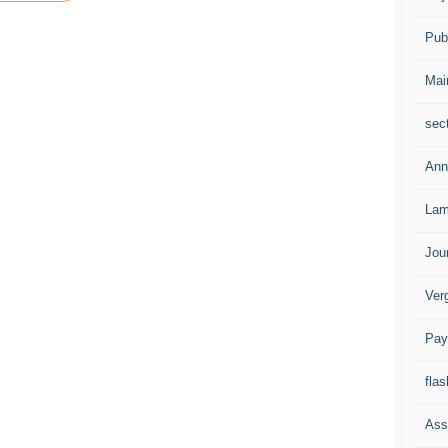
Publ
Mai
sec
Ann
Lam
Jou
Ver
Pay
flas
Ass