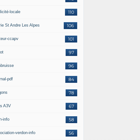
icité-locale
110
rie St Andre Les Alpes
106
teur-ccapv
101
ot
97
bruisse
96
rnal-pdf
84
gons
78
s A3V
67
h-info
58
ociation-verdon-info
56