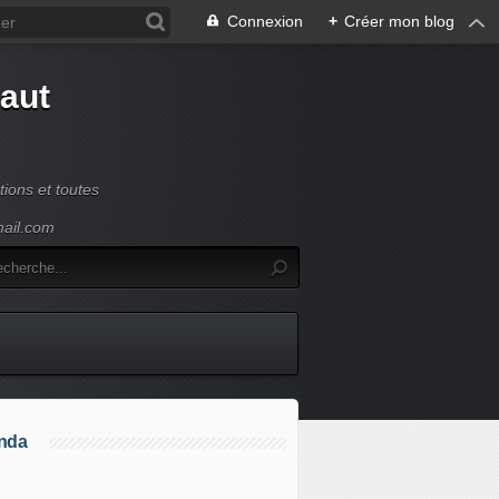
Connexion
+
Créer mon blog
Haut
ions et toutes
mail.com
nda