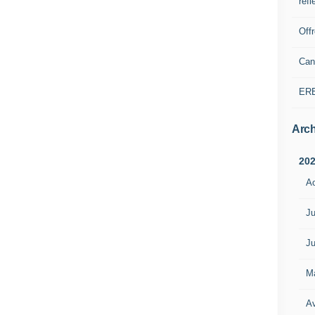
refl
Off
Can
ER
Arch
20
A
Ju
Ju
M
Av