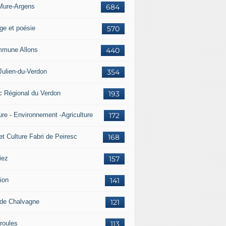
Mure-Argens
684
ge et poésie
570
mune Allons
440
Julien-du-Verdon
354
c Régional du Verdon
193
ure - Environnement -Agriculture
172
et Culture Fabri de Peiresc
168
iez
157
ion
141
 de Chalvagne
121
roules
113