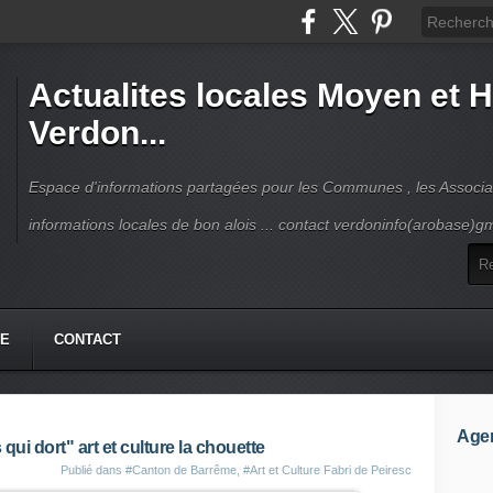
Actualites locales Moyen et 
Verdon...
Espace d'informations partagées pour les Communes , les Associat
informations locales de bon alois ... contact verdoninfo(arobase)g
HE
CONTACT
Age
i dort" art et culture la chouette
Publié dans
#Canton de Barrême
,
#Art et Culture Fabri de Peiresc