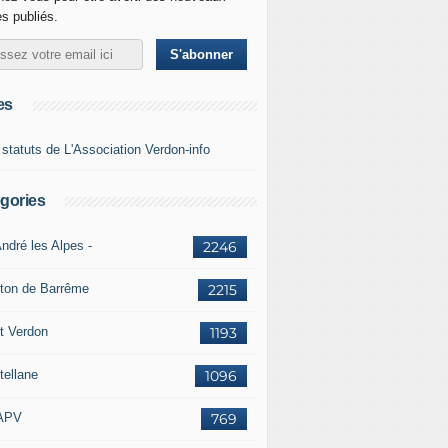
es publiés.
es
 statuts de L'Association Verdon-info
gories
ndré les Alpes -
2246
ton de Barrême
2215
t Verdon
1193
tellane
1096
APV
769