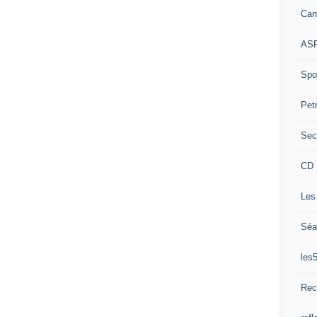
Can
ASP
Spor
Pet
Sec
CD 
Les
Séa
les
Rec