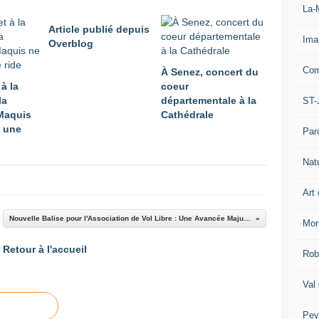
La-
Article publié depuis
Ima
Overblog
Com
À Senez, concert du
 à la
coeur
la
départementale à la
ST-
Maquis
Cathédrale
 une
Par
Nat
Art 
Nouvelle Balise pour l'Association de Vol Libre : Une Avancée Majuscule pour Aerogliss École de Parapente
Mor
Retour à l'accueil
Rob
Val
Pey