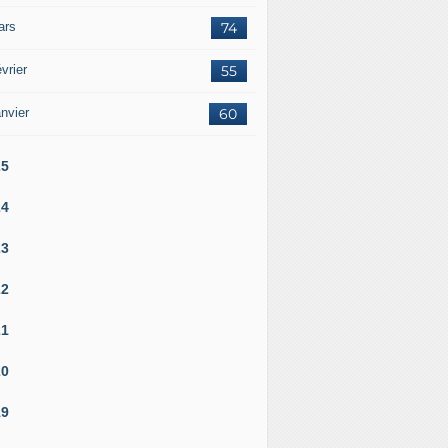
ars
74
vrier
55
nvier
60
25
24
23
22
21
20
19