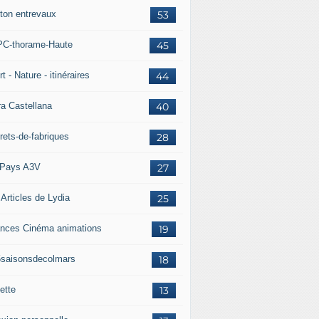
ton entrevaux
53
C-thorame-Haute
45
t - Nature - itinéraires
44
ra Castellana
40
rets-de-fabriques
28
Pays A3V
27
 Articles de Lydia
25
nces Cinéma animations
19
5saisonsdecolmars
18
ette
13