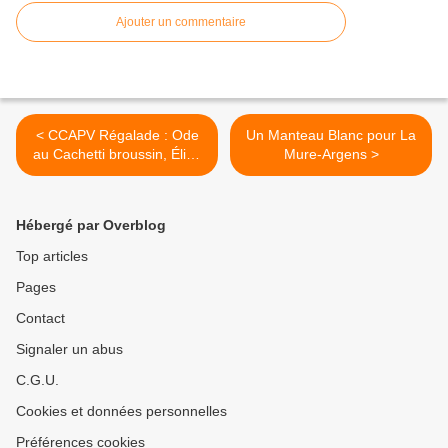
Ajouter un commentaire
< CCAPV Régalade : Ode
Un Manteau Blanc pour La
au Cachetti broussin, Élixir
Mure-Argens >
des Sens
Hébergé par Overblog
Top articles
Pages
Contact
Signaler un abus
C.G.U.
Cookies et données personnelles
Préférences cookies