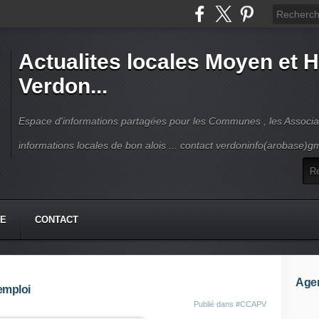
Actualites locales Moyen et 
Verdon...
Espace d'informations partagées pour les Communes , les Associat
informations locales de bon alois ... contact verdoninfo(arobase)g
HE
CONTACT
Age
emploi
Publié dans
#CCAPV