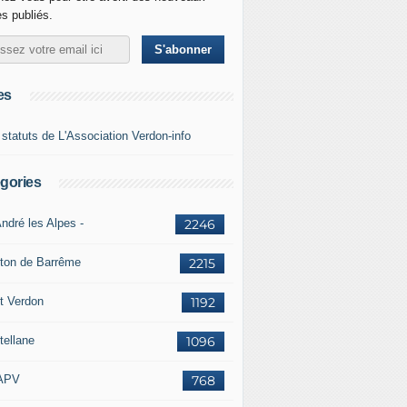
es publiés.
es
 statuts de L'Association Verdon-info
gories
ndré les Alpes -
2246
ton de Barrême
2215
t Verdon
1192
tellane
1096
APV
768