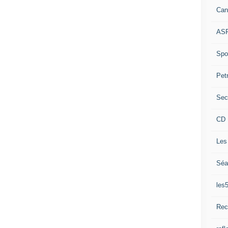
Can
ASP
Spor
Pet
Sec
CD 
Les
Séa
les
Rec