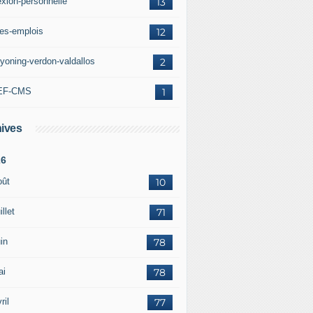
exion-personnelle
13
res-emplois
12
yoning-verdon-valdallos
2
EF-CMS
1
ives
26
oût
10
illet
71
in
78
ai
78
ril
77