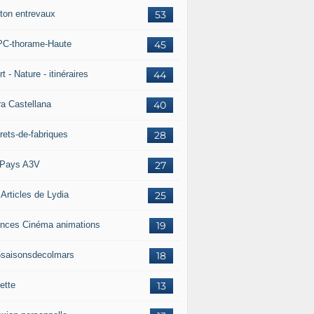
ton entrevaux
53
C-thorame-Haute
45
t - Nature - itinéraires
44
ra Castellana
40
rets-de-fabriques
28
Pays A3V
27
 Articles de Lydia
25
nces Cinéma animations
19
5saisonsdecolmars
18
ette
13