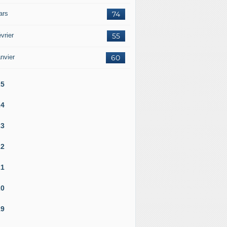
ars
74
vrier
55
nvier
60
25
24
23
22
21
20
19