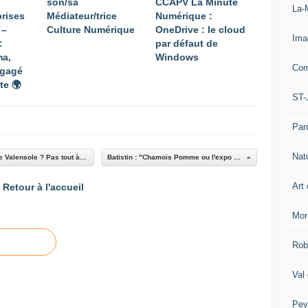
son/sa
CCAPV La Minute
La-
prises
Médiateur/trice
Numérique :
 –
Culture Numérique
OneDrive : le cloud
Ima
:
par défaut de
ma,
Windows​​​​​​​
Com
ngagé
te 🌍
ST-
Par
Nat
La fin des panaches de fumée sur le plateau de Valensole ? Pas tout à fait encore…
Batistin : "Chamois Pomme ou l'expo de trop !"
Art 
Retour à l'accueil
Mor
Rob
Val
Pey