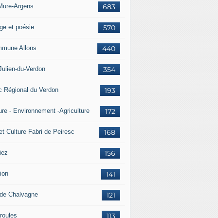
Mure-Argens
683
ge et poésie
570
mune Allons
440
Julien-du-Verdon
354
c Régional du Verdon
193
ure - Environnement -Agriculture
172
et Culture Fabri de Peiresc
168
iez
156
ion
141
 de Chalvagne
121
roules
113