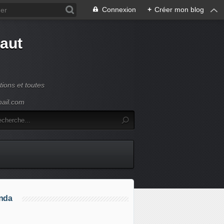
Connexion
+
Créer mon blog
Haut
ions et toutes
mail.com
nda