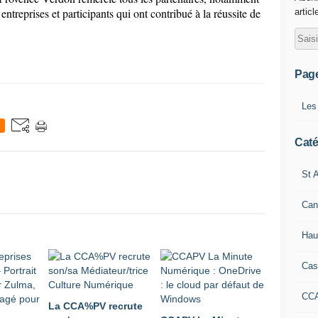
ntreprises et participants qui ont contribué à la réussite de
articl
Pag
Les
Caté
St A
Can
Hau
Cas
CC
La CCA%PV recrute