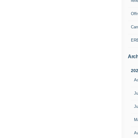
refl
Off
Can
ER
Arch
20
A
Ju
Ju
M
Av