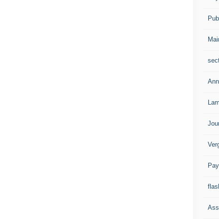
Publ
Mai
sec
Ann
Lam
Jou
Ver
Pay
flas
Ass