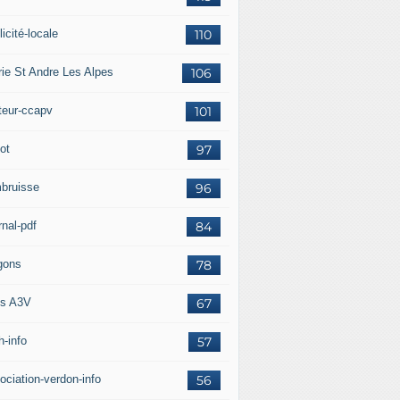
icité-locale
110
rie St Andre Les Alpes
106
teur-ccapv
101
ot
97
bruisse
96
rnal-pdf
84
gons
78
s A3V
67
h-info
57
ociation-verdon-info
56