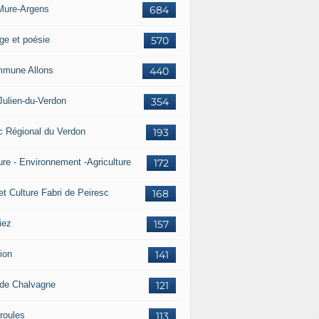
Mure-Argens
684
ge et poésie
570
mune Allons
440
Julien-du-Verdon
354
c Régional du Verdon
193
ure - Environnement -Agriculture
172
et Culture Fabri de Peiresc
168
iez
157
ion
141
 de Chalvagne
121
roules
113