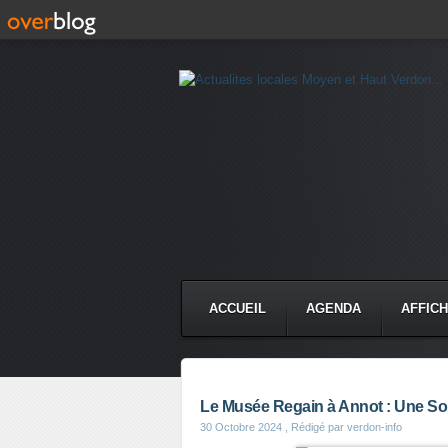
ACCUEIL
AGENDA
AFFIC
Le Musée Regain à Annot : Une Sou
30 Octobre 2024
, Rédigé par verdon-info