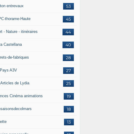
ton entrevaux
53
C-thorame-Haute
45
t - Nature - itinéraires
44
ra Castellana
40
rets-de-fabriques
28
Pays A3V
27
 Articles de Lydia
25
nces Cinéma animations
19
5saisonsdecolmars
18
ette
13