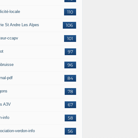
icité-locale
110
rie St Andre Les Alpes
106
teur-ccapv
101
ot
97
bruisse
96
rnal-pdf
84
gons
78
s A3V
67
h-info
58
ociation-verdon-info
56