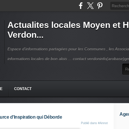
Actualites locales Moyen et 
Verdon...
Espace d'informations partagées pour les Communes , les Associat
informations locales de bon alois ... contact verdoninfo(arobase)g
HE
CONTACT
Age
rce d'Inspiration qui Déborde
Publié dans
#Annot