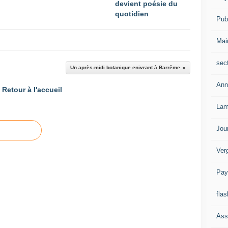
devient poésie du
quotidien
Publ
Mai
sec
Un après-midi botanique enivrant à Barrême
Ann
Retour à l'accueil
Lam
Jou
Ver
Pay
flas
Ass