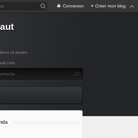
Connexion
+
Créer mon blog
Haut
ions et toutes
mail.com
nda