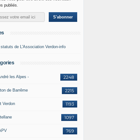
es publiés.
es
 statuts de L'Association Verdon-info
gories
ndré les Alpes -
2248
ton de Barrême
2215
t Verdon
1193
tellane
1097
APV
769