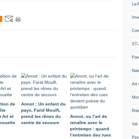
La-
Ima
Com
ST-
Par
Nat
Art 
Mor
ition de
Annot : Un enfant du
ête
pays, Farid Moulfi,
Rob
 Art et
prend les rênes du
Annot, ou l’art de
houette
centre de secours
renaître avec le
Val
printemps : quand
l’entretien des rues
Pey