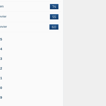
ars
74
vrier
55
nvier
60
25
24
23
22
21
20
19