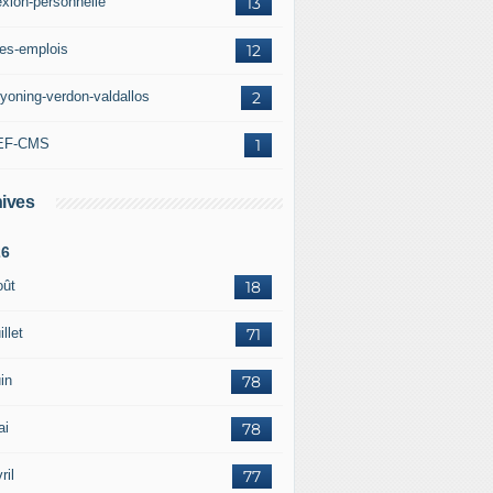
exion-personnelle
13
res-emplois
12
yoning-verdon-valdallos
2
EF-CMS
1
ives
26
oût
18
illet
71
in
78
ai
78
ril
77