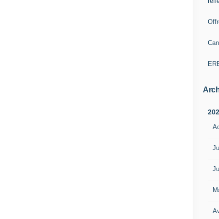
refl
Off
Can
ER
Arch
20
A
Ju
Ju
M
Av