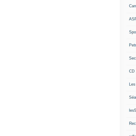
Can
ASP
Spor
Pet
Sec
CD 
Les
Séa
les
Rec