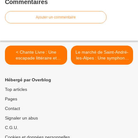
Commentaires
Ajouter un commentaire
< Chante Livre : Une
Le marché de Saint-André-
escapade littéraire et
les-Alpes : Une symphonie
botanique dans le Var
estivale de couleurs et de
saveurs. >
Hébergé par Overblog
Top articles
Pages
Contact
Signaler un abus
C.G.U.
Cookies et données personnelles