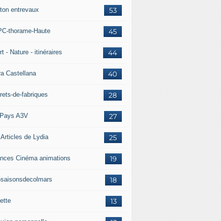
ton entrevaux
53
C-thorame-Haute
45
t - Nature - itinéraires
44
ra Castellana
40
rets-de-fabriques
28
Pays A3V
27
 Articles de Lydia
25
nces Cinéma animations
19
5saisonsdecolmars
18
ette
13