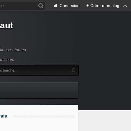
Connexion
+
Créer mon blog
Haut
ions et toutes
mail.com
nda