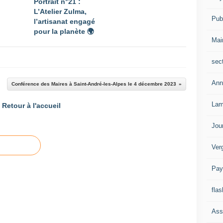
Portrait n°21 :
L’Atelier Zulma,
Publ
l’artisanat engagé
pour la planète 🌍
Mai
sec
Ann
Conférence des Maires à Saint-André-les-Alpes le 4 décembre 2023
Lam
Retour à l'accueil
Jou
Ver
Pay
flas
Ass