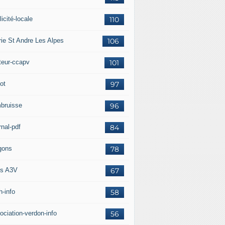
icité-locale
110
rie St Andre Les Alpes
106
teur-ccapv
101
ot
97
bruisse
96
rnal-pdf
84
gons
78
s A3V
67
h-info
58
ociation-verdon-info
56