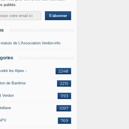
es publiés.
es
 statuts de L'Association Verdon-info
gories
ndré les Alpes -
2248
ton de Barrême
2215
t Verdon
1193
tellane
1097
APV
769