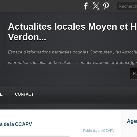
Actualites locales Moyen et 
Verdon...
Espace d'informations partagées pour les Communes , les Associat
informations locales de bon alois ... contact verdoninfo(arobase)g
HE
CONTACT
Age
es de la CCAPV
Publié dans
#CCAPV