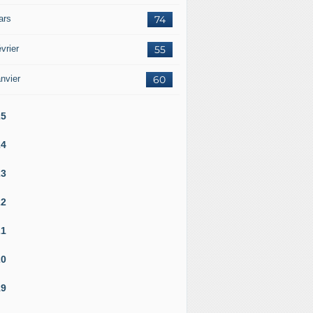
ars
74
vrier
55
nvier
60
25
24
23
22
21
20
19