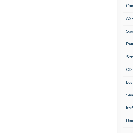
Can
ASP
Spor
Pet
Sec
CD 
Les
Séa
les
Rec