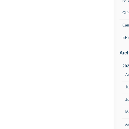
refl
Off
Can
ER
Arch
20
A
Ju
Ju
M
Av