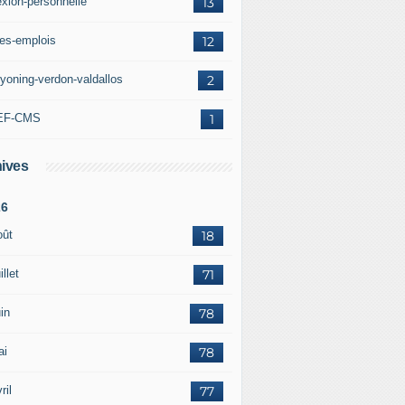
exion-personnelle
13
res-emplois
12
yoning-verdon-valdallos
2
EF-CMS
1
ives
26
oût
18
illet
71
in
78
ai
78
ril
77