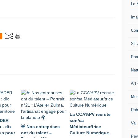
La-
Ima
Com
ST-
Par
Nat
Art 
Mor
Rob
La CCA%PV recrute
ADER
son/sa
Val
 : dix
🌟 Nos entreprises
Médiateur/trice
lus pour
ont du talent –
Culture Numérique
Pey