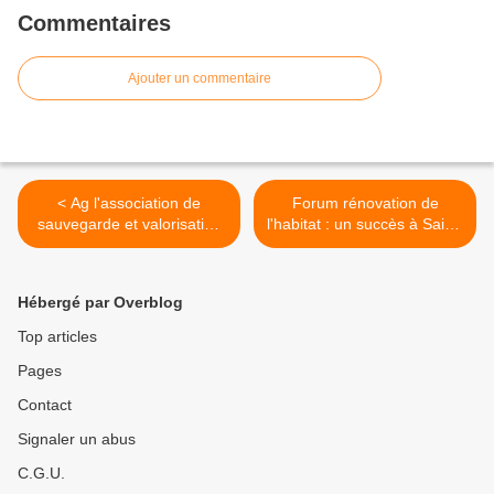
Commentaires
Ajouter un commentaire
< Ag l'association de
Forum rénovation de
sauvegarde et valorisation
l'habitat : un succès à Saint-
du patrimoine de
André-les-Alpes >
Beauvezer,
Hébergé par Overblog
Top articles
Pages
Contact
Signaler un abus
C.G.U.