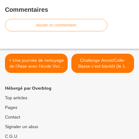
Commentaires
Ajouter un commentaire
< Une journée de nettoyage
Challenge Annot/Colle-
de l'Asse avec l’école Victor
Basse c'est bientôt (le 15
Hugo de Barrême et
octobre) >
l’association de pêche
AAPPMA
Hébergé par Overblog
Top articles
Pages
Contact
Signaler un abus
C.G.U.