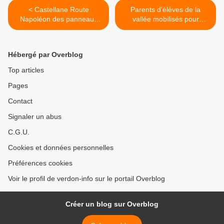
< Castellane Route
Parents d'élèves de la
Napoléon des panneaux
vallée mobilisés pour
installées
l'ouverture de la classe Ulis
au collège de Saint-André-
les-Alpes >
Hébergé par Overblog
Top articles
Pages
Contact
Signaler un abus
C.G.U.
Cookies et données personnelles
Préférences cookies
Voir le profil de verdon-info sur le portail Overblog
Créer un blog sur Overblog