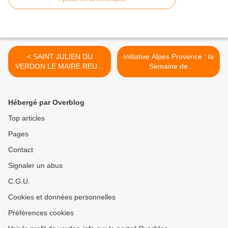
< SAINT JULIEN DU
Initiative Alpes Provence : la
VERDON LE MAIRE REUNI
Semaine de
LES ASSOCIATIONS
l'Entrepreneuriat fait étape
LOCALES
à Saint-André-les-Alpes. >
Hébergé par Overblog
Top articles
Pages
Contact
Signaler un abus
C.G.U.
Cookies et données personnelles
Préférences cookies