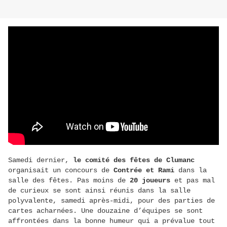
Samedi dernier,
le comité des fêtes de Clumanc
organisait un concours de
Contrée et Rami
dans la
salle des fêtes. Pas moins de
20 joueurs
et pas mal
de curieux se sont ainsi réunis dans la salle
polyvalente, samedi après-midi, pour des parties de
cartes acharnées. Une douzaine d’équipes se sont
affrontées dans la bonne humeur qui a prévalue tout