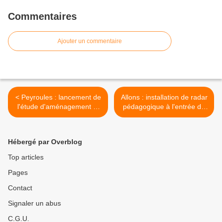
Commentaires
Ajouter un commentaire
< Peyroules : lancement de
Allons : installation de radar
l'étude d'aménagement et
pédagogique à l'entrée du
de valorisation du
village >
patrimoine historique et
culturel de l'ancien village
Hébergé par Overblog
de Ville
Top articles
Pages
Contact
Signaler un abus
C.G.U.