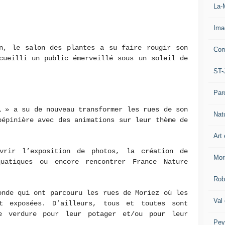
La-
Ima
, le salon des plantes a su faire rougir son
Com
cueilli un public émerveillé sous un soleil de
ST-
Par
l
» a su de nouveau transformer les rues de son
Nat
pépinière avec des animations sur leur thème de
Art 
vrir l’exposition de photos, la création de
Mor
uatiques ou encore rencontrer France Nature
Rob
onde qui ont parcouru les rues de Moriez où les
Val
t exposées. D’ailleurs, tous et toutes sont
e verdure pour leur potager et/ou pour leur
Pey