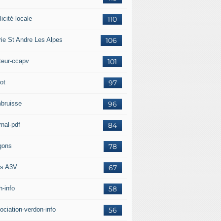
icité-locale
110
rie St Andre Les Alpes
106
teur-ccapv
101
ot
97
bruisse
96
rnal-pdf
84
gons
78
s A3V
67
h-info
58
ociation-verdon-info
56