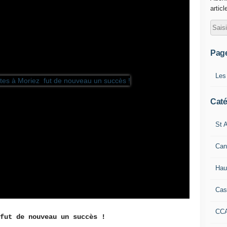
articl
Pag
Les
Caté
St A
Can
Hau
Cas
CC
fut de nouveau un succès !