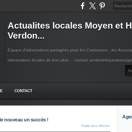
Actualites locales Moyen et 
Verdon...
Espace d'informations partagées pour les Communes , les Associat
informations locales de bon alois ... contact verdoninfo(arobase)g
HE
CONTACT
Age
 de nouveau un succès !
Publié dans
#Moriez