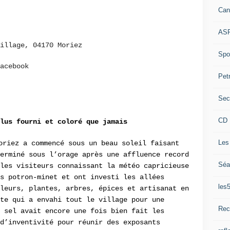
Can
ASP
illage, 04170 Moriez
Spor
acebook
Pet
Sec
CD 
lus fourni et coloré que jamais
Les
riez a commencé sous un beau soleil faisant
erminé sous l’orage après une affluence record
Séa
les visiteurs connaissant la météo capricieuse
ès potron-minet et ont investi les allées
les
leurs, plantes, arbres, épices et artisanat en
nte qui a envahi tout le village pour une
Rec
e sel avait encore une fois bien fait les
d’inventivité pour réunir des exposants