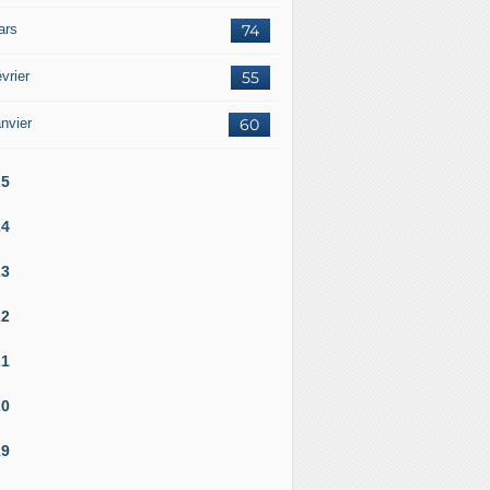
ars
74
vrier
55
nvier
60
25
24
23
22
21
20
19