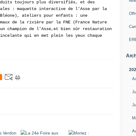
refl
duits toujours plus diversifiés, et des
ales : maquette interactive de l’Asse par la
Off
Bléone), ateliers pour enfants : une
maux de la rivière par la FNE (France Nature
Can
un champion de l’Asse,et bien sûr restauration
incelante qui en met plein les yeux chaque
ER
Arch
20
A
Ju
Ju
M
Av