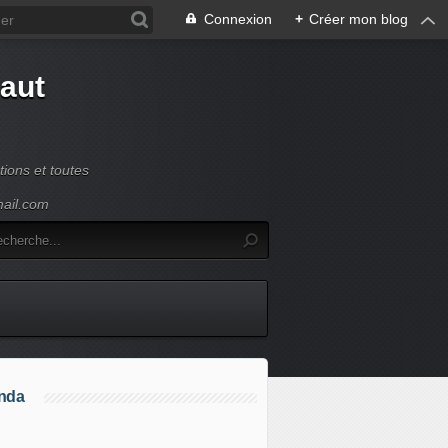
Connexion
+
Créer mon blog
Haut
ions et toutes
mail.com
nda