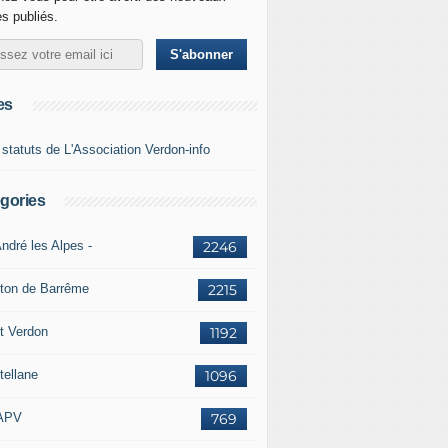
es publiés.
es
 statuts de L'Association Verdon-info
gories
ndré les Alpes -
2246
ton de Barrême
2215
t Verdon
1192
tellane
1096
APV
769