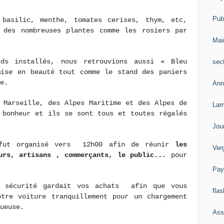
Publ
basilic, menthe, tomates cerises, thym, etc,
 des nombreuses plantes comme les rosiers par
Mai
ds installés, nous retrouvions aussi « Bleu
sec
mise en beauté tout comme le stand des paniers
e.
Ann
 Marseille, des Alpes Maritime et des Alpes de
Lam
 bonheur et ils se sont tous et toutes régalés
Jou
ut organisé vers 12h00 afin de réunir
les
Ver
eurs, artisans , commerçants, le public...
pour
Pay
a sécurité gardait vos achats afin que vous
flas
otre voiture tranquillement pour un chargement
ueuse.
Ass