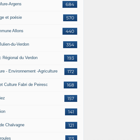
Mure-Argens
684
ge et poésie
570
mune Allons
440
Julien-du-Verdon
354
c Régional du Verdon
193
ure - Environnement -Agriculture
172
et Culture Fabri de Peiresc
168
iez
157
ion
141
 de Chalvagne
121
roules
113