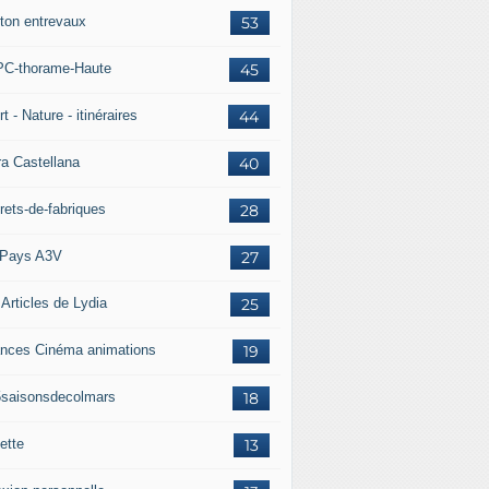
ton entrevaux
53
C-thorame-Haute
45
t - Nature - itinéraires
44
ra Castellana
40
rets-de-fabriques
28
Pays A3V
27
 Articles de Lydia
25
nces Cinéma animations
19
5saisonsdecolmars
18
ette
13