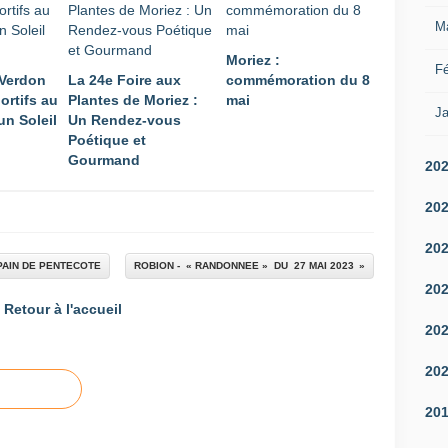
M
Moriez :
Fé
 Verdon
La 24e Foire aux
commémoration du 8
ortifs au
Plantes de Moriez :
mai
Ja
un Soleil
Un Rendez-vous
Poétique et
Gourmand
20
20
20
PAIN DE PENTECOTE
ROBION - « RANDONNEE » DU 27 MAI 2023
20
Retour à l'accueil
20
20
20