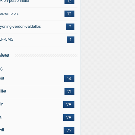
exion-personnelle
13
res-emplois
12
yoning-verdon-valdallos
2
EF-CMS
1
ives
26
oût
14
illet
71
in
78
ai
78
ril
77