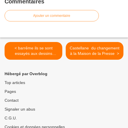
Commentaires
Ajouter un commentaire
< barrême ils se sont
Castellane du changement
essayés aux dessins
à la Maison de la Presse >
crayons et pastels sur le
thème de l’autoportrait
Hébergé par Overblog
Top articles
Pages
Contact
Signaler un abus
C.G.U.
Cookies et données personnelles